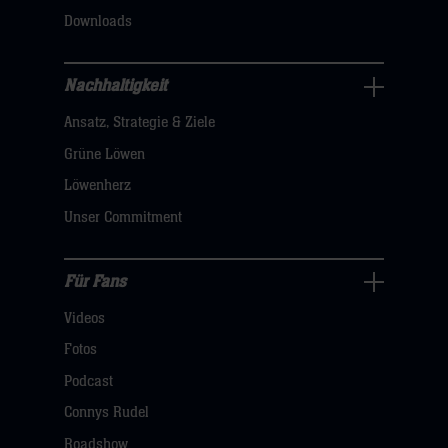
klicken
Downloads
sie
hier
Nachhaltigkeit
Nachhaltigkeit
Ansatz, Strategie & Ziele
Navigation
öffnen,
Grüne Löwen
dann
Löwenherz
klicken
Unser Commitment
sie
hier
Für Fans
Für
Videos
Fans
Navigation
Fotos
öffnen,
Podcast
dann
Connys Rudel
klicken
Roadshow