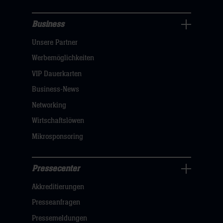
Business
Pressecenter
Unsere Partner
Navigation
öffnen,
Werbemöglichkeiten
dann
VIP Dauerkarten
klicken
Business-News
sie
Networking
hier
Wirtschaftslöwen
Mikrosponsoring
Pressecenter
Business
Akkreditierungen
Navigation
öffnen,
Presseanfragen
dann
Pressemeldungen