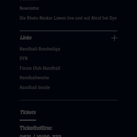
sie
Newsletter
hier
Die Rhein-Neckar Löwen live und auf Abruf bei Dyn
Links
Links
Handball-Bundesliga
Navigation
öffnen,
DYN
dann
Forum Club Handball
klicken
Handballwoche
sie
Handball Inside
hier
Tickets
Tickethotline: