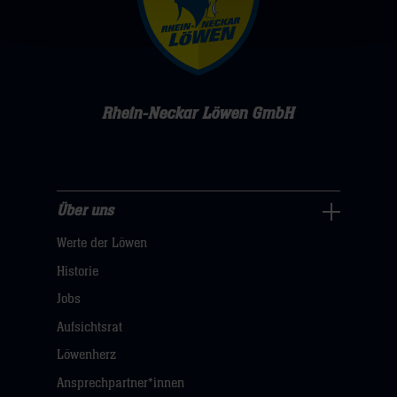
Rhein-Neckar Löwen GmbH
Über uns
Über
Werte der Löwen
uns
Navigation
Historie
öffnen,
Jobs
dann
Aufsichtsrat
klicken
Löwenherz
sie
Ansprechpartner*innen
hier