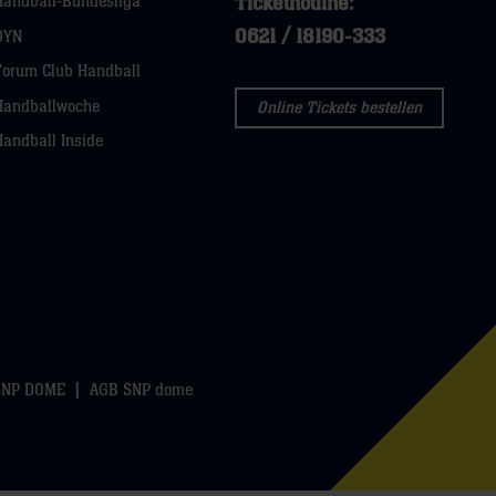
Tickethotline:
Handball-Bundesliga
0621 / 18190-333
DYN
Forum Club Handball
Handballwoche
Online Tickets bestellen
Handball Inside
SNP DOME
AGB SNP dome