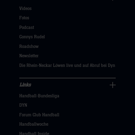
Für
Videos
Fans
Navigation
Fotos
öffnen,
Podcast
dann
Connys Rudel
klicken
Roadshow
sie
Newsletter
hier
Die Rhein-Neckar Löwen live und auf Abruf bei Dyn
Links
Links
Handball-Bundesliga
Navigation
öffnen,
DYN
dann
Forum Club Handball
klicken
Handballwoche
sie
Handball Inside