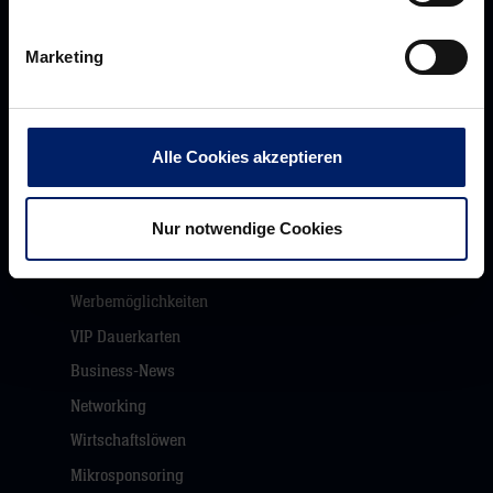
Navigation
Historie
öffnen,
Jobs
Marketing
dann
Aufsichtsrat
klicken
Löwenherz
sie
Alle Cookies akzeptieren
Ansprechpartner*innen
hier
Business
Nur notwendige Cookies
Pressecenter
Unsere Partner
Navigation
öffnen,
Werbemöglichkeiten
dann
VIP Dauerkarten
klicken
Business-News
sie
Networking
hier
Wirtschaftslöwen
Mikrosponsoring