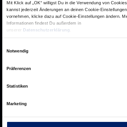
Mit Klick auf „OK“ willigst Du in die Verwendung von Cookies
kannst jederzeit Änderungen an deinen Cookie-Einstellungen
vornehmen, klicke dazu auf Cookie-Einstellungen ändern. M
Werte der Löwen
Informationen findest Du außerdem in
unserer
Datenschutzerklärung
.
Historie
Jobs
Einwilligungsauswahl
Aufsichtsrat
Notwendig
Löwenherz
Ansprechpartner*innen
Präferenzen
Statistiken
Unsere Partner
Werbemöglichkeiten
Marketing
VIP Dauerkarten
Business-News