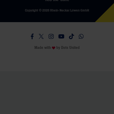
Copyright © 2026 Rhein-Neckar Löwen GmbH
Besucht uns auf Facebook
Besucht uns auf Twitter
Besucht uns auf Instagram
Besucht uns auf Youtube
Besucht uns auf TikTo
Besucht uns auf 
Made with
by
Dots United