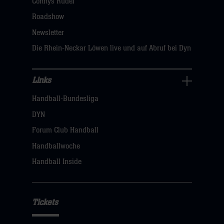
Connys Rudel
klicken
Roadshow
sie
Newsletter
hier
Die Rhein-Neckar Löwen live und auf Abruf bei Dyn
Links
Links
Handball-Bundesliga
Navigation
öffnen,
DYN
dann
Forum Club Handball
klicken
Handballwoche
sie
Handball Inside
hier
Tickets