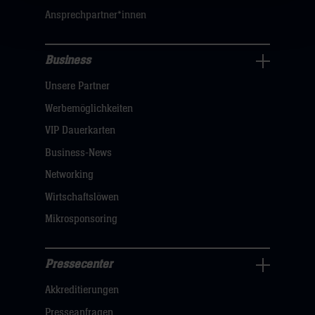
sie
Ansprechpartner*innen
hier
Business
Pressecenter
Unsere Partner
Navigation
öffnen,
Werbemöglichkeiten
dann
VIP Dauerkarten
klicken
Business-News
sie
Networking
hier
Wirtschaftslöwen
Mikrosponsoring
Pressecenter
Business
Akkreditierungen
Navigation
öffnen,
Presseanfragen