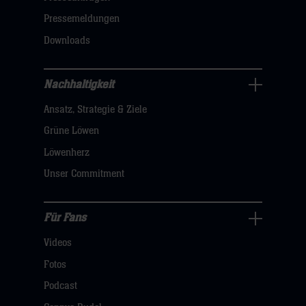
dann
Pressemeldungen
klicken
Downloads
sie
hier
Nachhaltigkeit
Nachhaltigkeit
Ansatz, Strategie & Ziele
Navigation
öffnen,
Grüne Löwen
dann
Löwenherz
klicken
Unser Commitment
sie
hier
Für Fans
Für
Videos
Fans
Navigation
Fotos
öffnen,
Podcast
dann