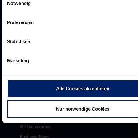
Notwendig
Präferenzen
Werte der Löwen
Historie
Statistiken
Jobs
Aufsichtsrat
Marketing
Löwenherz
Ansprechpartner*innen
Alle Cookies akzeptieren
Unsere Partner
Nur notwendige Cookies
Werbemöglichkeiten
VIP Dauerkarten
Business-News