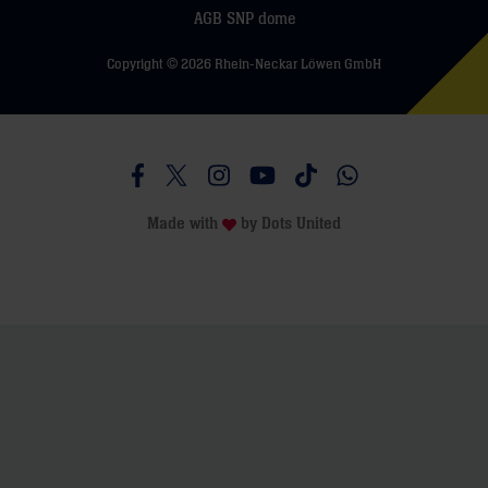
AGB SNP dome
Copyright © 2026 Rhein-Neckar Löwen GmbH
Besucht uns auf Facebook
Besucht uns auf Twitter
Besucht uns auf Instagram
Besucht uns auf Youtube
Besucht uns auf TikTo
Besucht uns auf 
Made with
by
Dots United