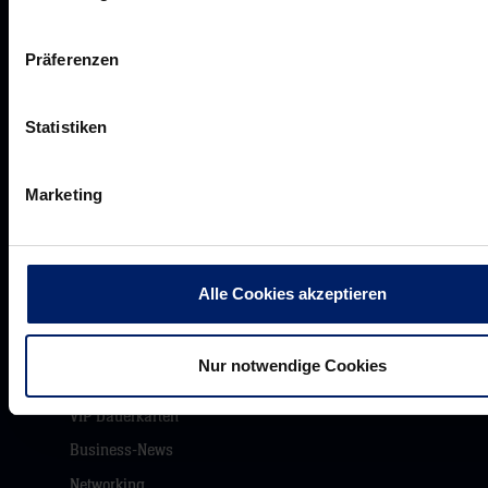
Präferenzen
Werte der Löwen
Historie
Statistiken
Jobs
Aufsichtsrat
Marketing
Löwenherz
Ansprechpartner*innen
Alle Cookies akzeptieren
Unsere Partner
Nur notwendige Cookies
Werbemöglichkeiten
VIP Dauerkarten
Business-News
Networking