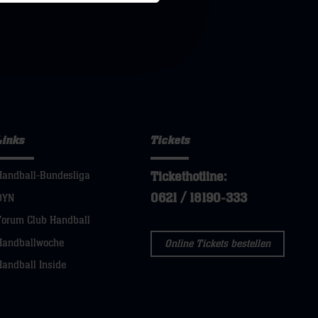
Links
Tickets
Tickethotline:
Handball-Bundesliga
0621 / 18190-333
DYN
Forum Club Handball
Handballwoche
Online Tickets bestellen
Handball Inside