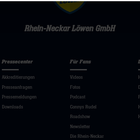
Rhein-Neckar Löwen GmbH
Pressecenter
Für Fans
Akkreditierungen
Videos
Presseanfragen
Fotos
Pressemeldungen
Podcast
Downloads
Connys Rudel
Roadshow
Newsletter
Die Rhein-Neckar