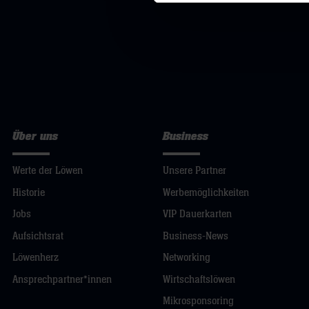
Über uns
Business
Werte der Löwen
Unsere Partner
Historie
Werbemöglichkeiten
Jobs
VIP Dauerkarten
Aufsichtsrat
Business-News
Löwenherz
Networking
Ansprechpartner*innen
Wirtschaftslöwen
Mikrosponsoring