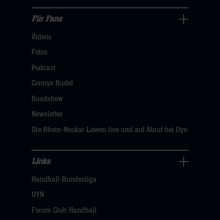
hier
Für Fans
Für
Videos
Fans
Navigation
Fotos
öffnen,
Podcast
dann
Connys Rudel
klicken
Roadshow
sie
Newsletter
hier
Die Rhein-Neckar Löwen live und auf Abruf bei Dyn
Links
Links
Handball-Bundesliga
Navigation
öffnen,
DYN
dann
Forum Club Handball