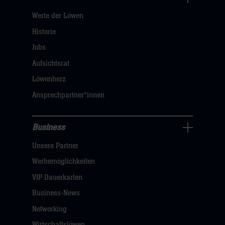
Über
Werte der Löwen
uns
Navigation
Historie
öffnen,
Jobs
dann
Aufsichtsrat
klicken
Löwenherz
sie
Ansprechpartner*innen
hier
Business
Pressecenter
Unsere Partner
Navigation
öffnen,
Werbemöglichkeiten
dann
VIP Dauerkarten
klicken
Business-News
sie
Networking
hier
Wirtschaftslöwen