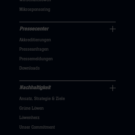
Mikrosponsoring
Pressecenter
Business
Akkreditierungen
Navigation
öffnen,
Presseanfragen
dann
Pressemeldungen
klicken
Downloads
sie
hier
Nachhaltigkeit
Nachhaltigkeit
Ansatz, Strategie & Ziele
Navigation
öffnen,
Grüne Löwen
dann
Löwenherz
klicken
Unser Commitment
sie