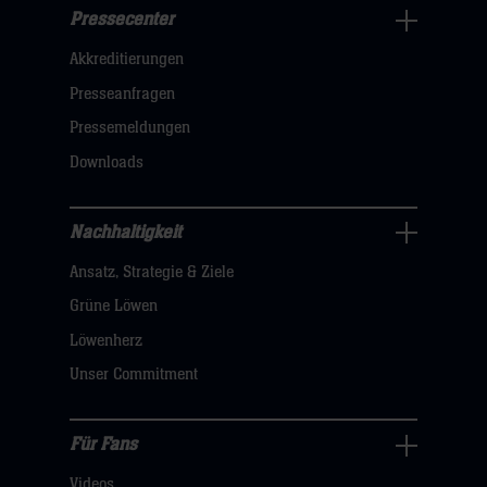
Pressecenter
Business
Akkreditierungen
Navigation
öffnen,
Presseanfragen
dann
Pressemeldungen
klicken
Downloads
sie
hier
Nachhaltigkeit
Nachhaltigkeit
Ansatz, Strategie & Ziele
Navigation
öffnen,
Grüne Löwen
dann
Löwenherz
klicken
Unser Commitment
sie
hier
Für Fans
Für
Videos