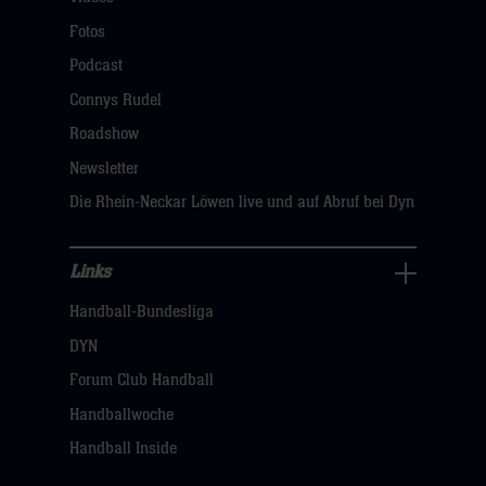
Fans
Navigation
Fotos
öffnen,
Podcast
dann
Connys Rudel
klicken
Roadshow
sie
Newsletter
hier
Die Rhein-Neckar Löwen live und auf Abruf bei Dyn
Links
Links
Handball-Bundesliga
Navigation
öffnen,
DYN
dann
Forum Club Handball
klicken
Handballwoche
sie
Handball Inside
hier