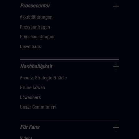
Pressecenter
Business
Akkreditierungen
Navigation
öffnen,
Presseanfragen
dann
Pressemeldungen
klicken
Downloads
sie
hier
Nachhaltigkeit
Nachhaltigkeit
Ansatz, Strategie & Ziele
Navigation
öffnen,
Grüne Löwen
dann
Löwenherz
klicken
Unser Commitment
sie
hier
Für Fans
Für
Videos