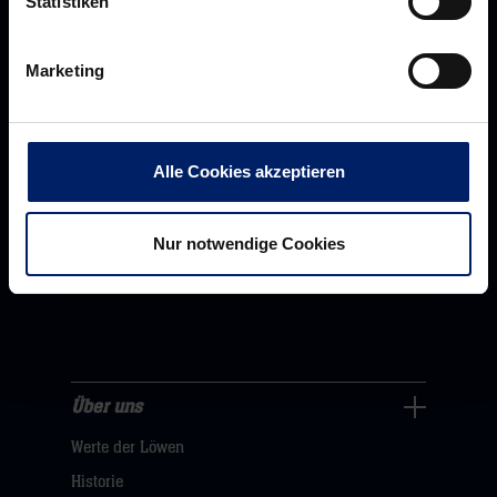
Statistiken
Marketing
Alle Cookies akzeptieren
Nur notwendige Cookies
Rhein-Neckar Löwen GmbH
Über uns
Über
Werte der Löwen
uns
Navigation
Historie