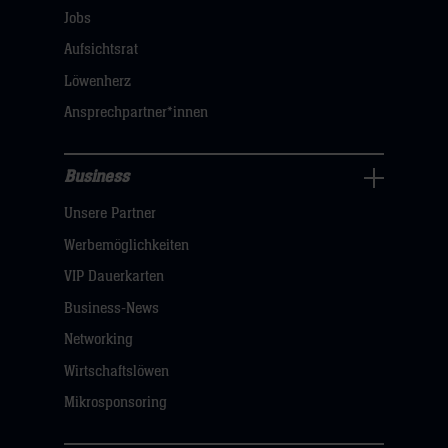
öffnen,
Jobs
dann
Aufsichtsrat
klicken
Löwenherz
sie
Ansprechpartner*innen
hier
Business
Pressecenter
Unsere Partner
Navigation
öffnen,
Werbemöglichkeiten
dann
VIP Dauerkarten
klicken
Business-News
sie
Networking
hier
Wirtschaftslöwen
Mikrosponsoring