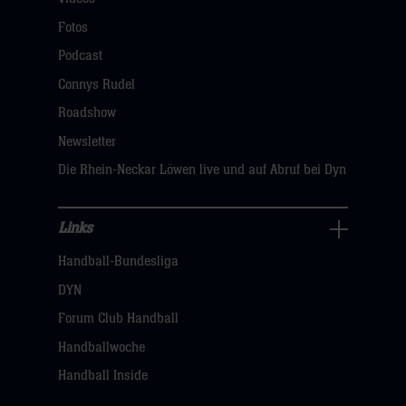
Fans
Navigation
Fotos
öffnen,
Podcast
dann
Connys Rudel
klicken
Roadshow
sie
Newsletter
hier
Die Rhein-Neckar Löwen live und auf Abruf bei Dyn
Links
Links
Handball-Bundesliga
Navigation
öffnen,
DYN
dann
Forum Club Handball
klicken
Handballwoche
sie
Handball Inside
hier