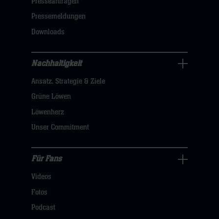
öffnen,
Presseanfragen
dann
Pressemeldungen
klicken
Downloads
sie
hier
Nachhaltigkeit
Nachhaltigkeit
Ansatz, Strategie & Ziele
Navigation
öffnen,
Grüne Löwen
dann
Löwenherz
klicken
Unser Commitment
sie
hier
Für Fans
Für
Videos
Fans
Navigation
Fotos
öffnen,
Podcast
dann