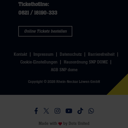
Tickethotline:
0621 / 18190-333
Online Tickets bestellen
Kontakt
Impressum
Datenschutz
Barrierefreiheit
Cookie-Einstellungen
Hausordnung SNP DOME
AGB SNP dome
Copyright © 2026 Rhein-Neckar Löwen GmbH
Besucht uns auf Facebook
Besucht uns auf Twitter
Besucht uns auf Instagram
Besucht uns auf Youtube
Besucht uns auf TikTo
Besucht uns auf 
Made with
by
Dots United