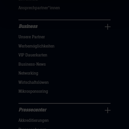
sie
Ansprechpartner*innen
hier
Business
Pressecenter
Unsere Partner
Navigation
öffnen,
Werbemöglichkeiten
dann
VIP Dauerkarten
klicken
Business-News
sie
Networking
hier
Wirtschaftslöwen
Mikrosponsoring
Pressecenter
Business
Akkreditierungen
Navigation