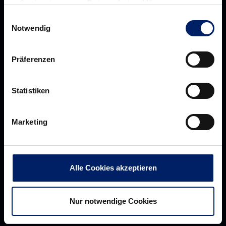
außerdem in unserer
Datenschutzerklärung
.
Einwilligungsauswahl
Notwendig
Präferenzen
Statistiken
Rhein-Neckar Löwen GmbH
Marketing
Über uns
Alle Cookies akzeptieren
Über
Werte der Löwen
uns
Navigation
Nur notwendige Cookies
Historie
öffnen,
Jobs