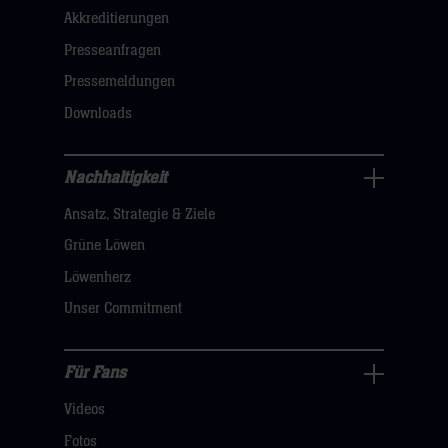
Akkreditierungen
Navigation
öffnen,
Presseanfragen
dann
Pressemeldungen
klicken
Downloads
sie
hier
Nachhaltigkeit
Nachhaltigkeit
Ansatz, Strategie & Ziele
Navigation
öffnen,
Grüne Löwen
dann
Löwenherz
klicken
Unser Commitment
sie
hier
Für Fans
Für
Videos
Fans
Navigation
Fotos