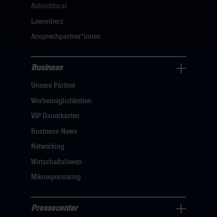
dann
Aufsichtsrat
klicken
Löwenherz
sie
Ansprechpartner*innen
hier
Business
Pressecenter
Unsere Partner
Navigation
öffnen,
Werbemöglichkeiten
dann
VIP Dauerkarten
klicken
Business-News
sie
Networking
hier
Wirtschaftslöwen
Mikrosponsoring
Pressecenter
Business