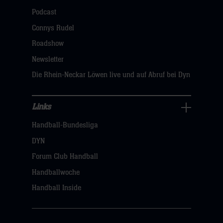
öffnen,
Podcast
dann
Connys Rudel
klicken
Roadshow
sie
Newsletter
hier
Die Rhein-Neckar Löwen live und auf Abruf bei Dyn
Links
Links
Handball-Bundesliga
Navigation
öffnen,
DYN
dann
Forum Club Handball
klicken
Handballwoche
sie
Handball Inside
hier