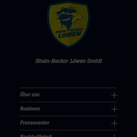
Rhein-Neckar Löwen GmbH
Über uns
Über
uns
Business
Pressecenter
Navigation
Navigation
Pressecenter
öffnen,
Business
öffnen,
dann
Navigation