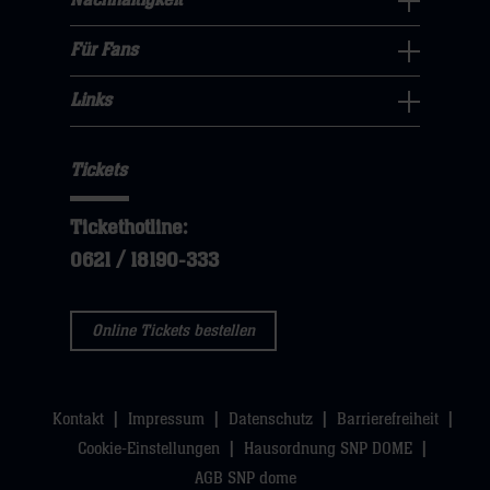
Nachhaltigkeit
dann
klicken
Nachhaltigkeit
öffnen,
klicken
sie
Navigation
Für Fans
dann
sie
Für
hier
öffnen,
klicken
hier
Fans
Links
dann
sie
Links
Navigation
klicken
hier
Navigation
öffnen,
sie
Tickets
öffnen,
dann
hier
dann
klicken
Tickethotline:
klicken
sie
0621 / 18190-333
sie
hier
hier
Online Tickets bestellen
Kontakt
Impressum
Datenschutz
Barrierefreiheit
Cookie-Einstellungen
Hausordnung SNP DOME
AGB SNP dome