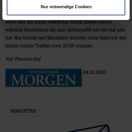
Spätestens hier war für Balingen-Weilstetten nichts mehr
Nur notwendige Cookies
zu holen, nur Dennis Wilke mit letztlich sechs Treffern ragte
etwas aus der bieder wirkenden Brack-Sieben heraus,
während Gensheimer bis zum Schlusspfiff traf und traf und
traf. Nur Harbok und Manojlovic konnten seine Serie mit den
letzten beiden Treffern zum 35:25 stoppen.
Von Thorsten Hof
24.02.2010
NEWSLETTER