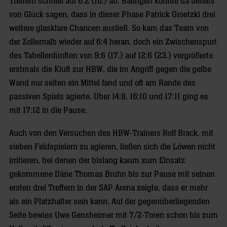
Treffern schnell auf 6:2 (10.) ab. Balingen konnte da bereits
von Glück sagen, dass in dieser Phase Patrick Groetzki drei
weitere glasklare Chancen ausließ. So kam das Team von
der Zollernalb wieder auf 6:4 heran, doch ein Zwischenspurt
des Tabellenfünften von 9:6 (17.) auf 12:6 (23.) vergrößerte
erstmals die Kluft zur HBW, die im Angriff gegen die gelbe
Wand nur selten ein Mittel fand und oft am Rande des
passiven Spiels agierte. Über 14:8, 16:10 und 17:11 ging es
mit 17:12 in die Pause.
Auch von den Versuchen des HBW-Trainers Rolf Brack, mit
sieben Feldspielern zu agieren, ließen sich die Löwen nicht
irritieren, bei denen der bislang kaum zum Einsatz
gekommene Däne Thomas Bruhn bis zur Pause mit seinen
ersten drei Treffern in der SAP Arena zeigte, dass er mehr
als ein Platzhalter sein kann. Auf der gegenüberliegenden
Seite bewies Uwe Gensheimer mit 7/2-Toren schon bis zum