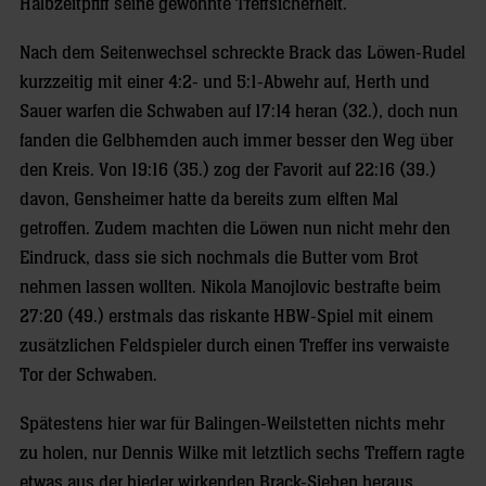
Halbzeitpfiff seine gewohnte Treffsicherheit.
Nach dem Seitenwechsel schreckte Brack das Löwen-Rudel
kurzzeitig mit einer 4:2- und 5:1-Abwehr auf, Herth und
Sauer warfen die Schwaben auf 17:14 heran (32.), doch nun
fanden die Gelbhemden auch immer besser den Weg über
den Kreis. Von 19:16 (35.) zog der Favorit auf 22:16 (39.)
davon, Gensheimer hatte da bereits zum elften Mal
getroffen. Zudem machten die Löwen nun nicht mehr den
Eindruck, dass sie sich nochmals die Butter vom Brot
nehmen lassen wollten. Nikola Manojlovic bestrafte beim
27:20 (49.) erstmals das riskante HBW-Spiel mit einem
zusätzlichen Feldspieler durch einen Treffer ins verwaiste
Tor der Schwaben.
Spätestens hier war für Balingen-Weilstetten nichts mehr
zu holen, nur Dennis Wilke mit letztlich sechs Treffern ragte
etwas aus der bieder wirkenden Brack-Sieben heraus,