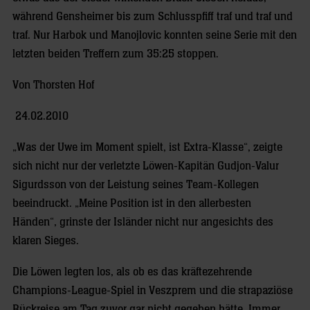
während Gensheimer bis zum Schlusspfiff traf und traf und
traf. Nur Harbok und Manojlovic konnten seine Serie mit den
letzten beiden Treffern zum 35:25 stoppen.
Von Thorsten Hof
24.02.2010
„Was der Uwe im Moment spielt, ist Extra-Klasse“, zeigte
sich nicht nur der verletzte Löwen-Kapitän Gudjon-Valur
Sigurdsson von der Leistung seines Team-Kollegen
beeindruckt. „Meine Position ist in den allerbesten
Händen“, grinste der Isländer nicht nur angesichts des
klaren Sieges.
Die Löwen legten los, als ob es das kräftezehrende
Champions-League-Spiel in Veszprem und die strapaziöse
Rückreise am Tag zuvor gar nicht gegeben hätte. Immer