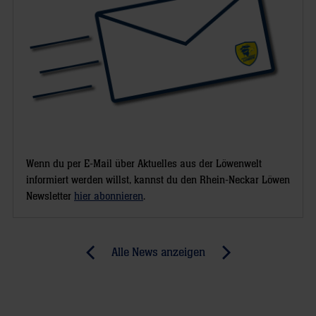
Wenn du per E-Mail über Aktuelles aus der Löwenwelt
informiert werden willst, kannst du den Rhein-Neckar Löwen
Newsletter
hier abonnieren
.
Post
Alle News anzeigen
previous
newst
navigation
News:
News:
Uwe
Gensheimer