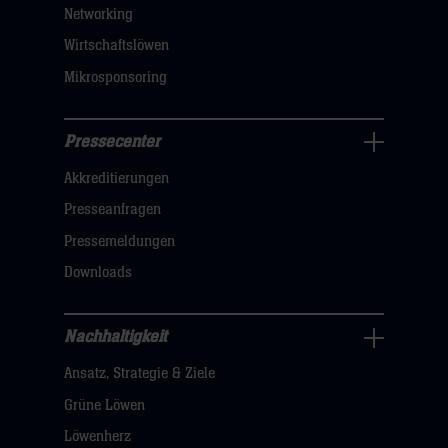
Networking
hier
Wirtschaftslöwen
Mikrosponsoring
Pressecenter
Business
Akkreditierungen
Navigation
öffnen,
Presseanfragen
dann
Pressemeldungen
klicken
Downloads
sie
hier
Nachhaltigkeit
Nachhaltigkeit
Ansatz, Strategie & Ziele
Navigation
öffnen,
Grüne Löwen
dann
Löwenherz