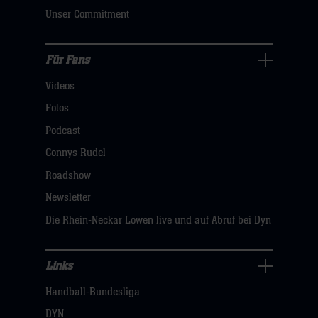
klicken
Unser Commitment
sie
hier
Für Fans
Für
Videos
Fans
Navigation
Fotos
öffnen,
Podcast
dann
Connys Rudel
klicken
Roadshow
sie
Newsletter
hier
Die Rhein-Neckar Löwen live und auf Abruf bei Dyn
Links
Links
Handball-Bundesliga
Navigation
öffnen,
DYN