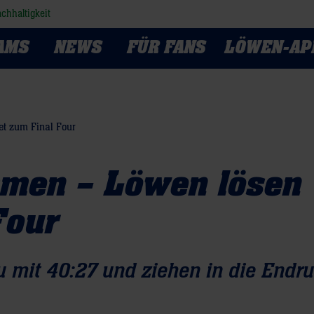
chhaltigkeit
AMS
NEWS
FÜR FANS
LÖWEN-AP
t zum Final Four
men – Löwen lösen
Four
 mit 40:27 und ziehen in die Endr