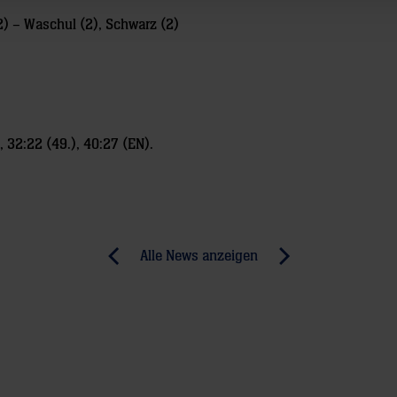
2) – Waschul (2), Schwarz (2)
), 32:22 (49.), 40:27 (EN).
Alle News anzeigen
previous
newst
News:
News:
Kielce
Unterstützen
–
Sie
echter
die
Königsklassen-
Löwen