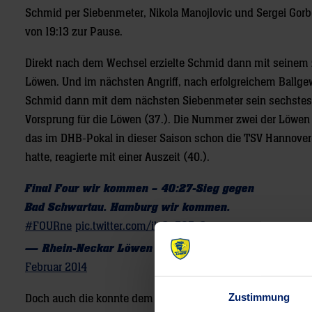
Schmid per Siebenmeter, Nikola Manojlovic und Sergei Gorb
von 19:13 zur Pause.
Direkt nach dem Wechsel erzielte Schmid dann mit seinem z
Löwen. Und im nächsten Angriff, nach erfolgreichem Ballge
Schmid dann mit dem nächsten Siebenmeter sein sechstes To
Vorsprung für die Löwen (37.). Die Nummer zwei der Löwen
das im DHB-Pokal in dieser Saison schon die TSV Hannove
hatte, reagierte mit einer Auszeit (40.).
Final Four wir kommen – 40:27-Sieg gegen
Bad Schwartau. Hamburg wir kommen.
#FOURne
pic.twitter.com/ilo3pZQ5e3
— Rhein-Neckar Löwen (@RNLoewen)
26.
Februar 2014
Zustimmung
Doch auch die konnte dem Spiel aus der Sicht der Gäste ke