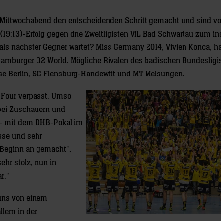
ittwochabend den entscheidenden Schritt gemacht und sind vo
19:13)-Erfolg gegen dne Zweitligisten VfL Bad Schwartau zum i
als nächster Gegner wartet? Miss Germany 2014, Vivien Konca, ha
er Hamburger O2 World. Mögliche Rivalen des badischen Bundesligi
hse Berlin, SG Flensburg-Handewitt und MT Melsungen.
l Four verpasst. Umso
bei Zuschauern und
n – mit dem DHB-Pokal im
asse und sehr
n Beginn an gemacht“,
hr stolz, nun in
r.“
 uns von einem
allem in der