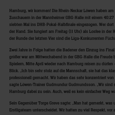
Hamburg, wir kommen! Die Rhein-Neckar Löwen haben am M
Zuschauern in der Mannheimer GBG-Halle mit einem 40:27 (
siebten Mal ins DHB-Pokal-Halbfinale eingezogen. Wer dort 
der Hand. Sie fungiert am Freitag (11 Uhr) als Losfee in d
der Runde der letzten Vier sind die Liga-Konkurrenten Füc
Zwei Jahre in Folge hatten die Badener den Einzug ins Fina
größer war am Mittwochabend in der GBG-Halle die Freude 
Spielern, Mitte April wieder nach Hamburg reisen zu dürfe
Blick. „Ich bin sehr stolz auf die Mannschaft, sie hat das kl
professionell gemacht. Wir haben das sehr konzentriert vo
sagte Löwen-Trainer Gudmundur Gudmundsson. „Wir sind se
Hamburg dabei zu sein. Auch, weil es kein einfacher Weg wa
Sein Gegenüber Torge Greve sagte: „Man hat gemerkt, was
Erstligateam unterscheidet. Wir hatten zu viel Respekt, vor 