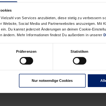
Spätestens hier waren die Löwen auf ihrem Weg nach Hamburg auf 
n. Daran konnte auch die Tatsache nichts mehr ändern, dass die G
Cookies
 Vielzahl von Services anzubieten, diese stetig zu verbessern
r Website, Social Media und Partnerwebsites anzuzeigen. Mit Kli
ein. Du kannst jederzeit Änderungen an deinen Cookie-Einstell
en ändern. Mehr Informationen findest Du außerdem in unserer
D
) ; Schmid (9/3), Sesum (2), I. Guardiola (3), Manojlovic (1), Gor
Präferenzen
Statistiken
dahl du Rietz (5), Sigurmannsson (5), Prodanovic (1).
Schwarz (1), Podpolinski, Fritsch, Waschul, Schult (5), Tretow, Kr
Nur notwendige Cookies
All