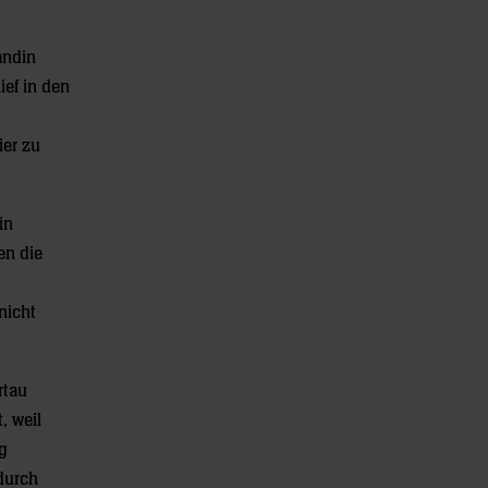
andin
ief in den
ier zu
in
en die
nicht
rtau
, weil
g
durch