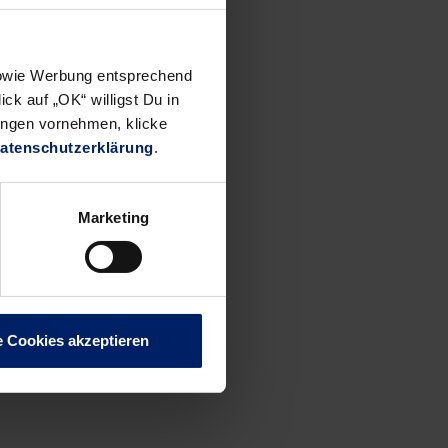
die
äste in
 sowie Werbung entsprechend
ck auf „OK“ willigst Du in
ungen vornehmen, klicke
atenschutzerklärung
.
bok (3),
Marketing
etschmer
e Cookies akzeptieren