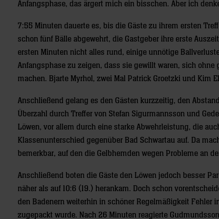
Anfangsphase, das ärgert mich ein bisschen. Aber ich denke 
7:55 Minuten dauerte es, bis die Gäste zu ihrem ersten Tre
schon fünf Bälle abgewehrt, die Gastgeber ihre erste Auszei
ersten Minuten nicht alles rund, einige unnötige Ballverlust
Anfangsphase zu zeigen, dass sie gewillt waren, sich ohn
machen. Bjarte Myrhol, zwei Mal Patrick Groetzki und Kim Ek
Anschließend gelang es den Gästen kurzzeitig, den Abstand v
Überzahl durch Treffer von Stefan Sigurmannsson und Gedeon 
Löwen, vor allem durch eine starke Abwehrleistung, die auc
Klassenunterschied gegenüber Bad Schwartau auf. Da mach
bemerkbar, auf den die Gelbhemden wegen Probleme an der
Anschließend boten die Gäste den Löwen jedoch besser Paro
näher als auf 10:6 (19.) herankam. Doch schon vorentschei
den Badenern weiterhin in schöner Regelmäßigkeit Fehler i
zugepackt wurde. Nach 26 Minuten reagierte Gudmundsson m