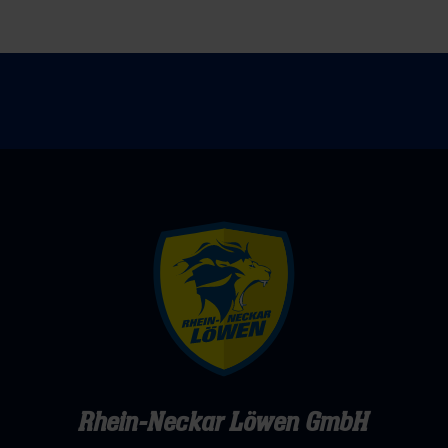
Kracher
beim
(MM)
Final
Four
in
Hamburg
Rhein-Neckar Löwen GmbH