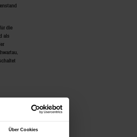
henstand
ür die
d als
er
chwartau,
chaltet
Über Cookies
s mit