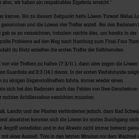
aber, wir haben ein respektables Ergebnis erreicht.“
ffer kamen. Bis zu diesem Zeitpunkt hatte Löwen-Torwart Niklas L
t genommen und die Löwen vier Treffer erzielt. Bei den Badenern l
e gab es zu verzeichnen, trotzdem reichte dies, um bereits in der
e große Probleme auf den Weg nach Hamburg zum Final-Four-Turn
dahl du Rietz erzielten die ersten Treffer der Gelbhemden.
on vier Treffern zu halten (7:3/11.), dann aber zogen die Löwen 
Guardiola auf 9:3 (14.) davon. In der ersten Viertelstunde zeigt
h zu einigen Gegenstoßtreffern führte, immer wieder einen
te sich bei den Badenern auch das Fehlen von Uwe Gensheimer 
 rechten Achillessehne verzichten mussten.
li, Landin und der Pfosten verhinderten jedoch, dass Bad Schwa
dend absetzten konnten sich die Löwen im ersten Durchgang nicht
m Angriff unterliefen und in der Abwehr nicht immer beherzt genu
it einer Auszeit, Tore in den letzten Minuten vor dem Wechsel 