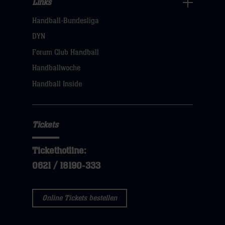
Links
Links
Handball-Bundesliga
Navigation
öffnen,
DYN
dann
Forum Club Handball
klicken
Handballwoche
sie
Handball Inside
hier
Tickets
Tickethotline:
0621 / 18190-333
Online Tickets bestellen