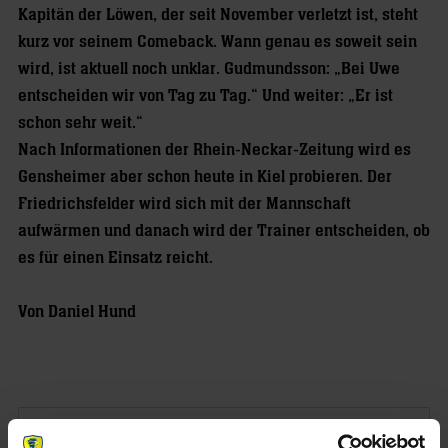
Kapitän der Löwen, der seit November verletzt ist, steht
kurz vor seinem Comeback. Wann genau es soweit sein
wird, ist aktuell noch unklar. Gudmundsson: „Bei Uwe
entscheiden wir von Tag zu Tag.“ Und weiter: „Er ist
schon sehr weit.“
Nach Informationen der Rhein-Neckar-Zeitung wird es
Gensheimer aber schon heute in Kiel probieren. Der
Friedrichsfelder wird sich mit der Mannschaft
aufwärmen und danach wird der Trainer entscheiden, ob
es für einen Einsatz reicht.
Von Daniel Hund
NEWSLETTER