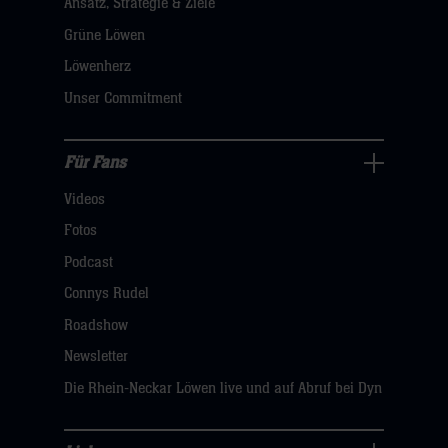
Ansatz, Strategie & Ziele
Navigation
öffnen,
Grüne Löwen
dann
Löwenherz
klicken
Unser Commitment
sie
hier
Für Fans
Für
Videos
Fans
Navigation
Fotos
öffnen,
Podcast
dann
Connys Rudel
klicken
Roadshow
sie
Newsletter
hier
Die Rhein-Neckar Löwen live und auf Abruf bei Dyn