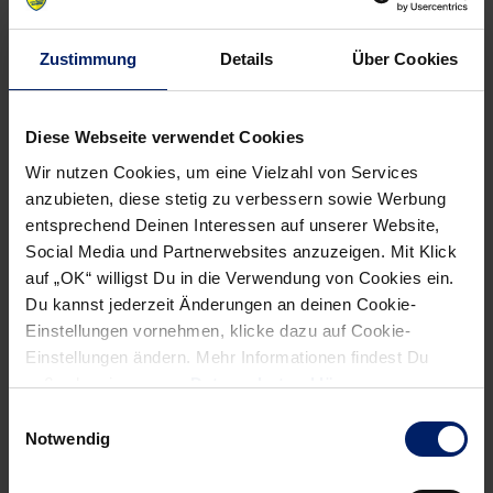
Wenn du per E-Mail über Aktuelles aus der Löwenwelt
Zustimmung
Details
Über Cookies
informiert werden willst, kannst du den Rhein-Neckar Löwen
Newsletter
hier abonnieren
.
Diese Webseite verwendet Cookies
Wir nutzen Cookies, um eine Vielzahl von Services
Post
Alle News anzeigen
anzubieten, diese stetig zu verbessern sowie Werbung
previous
newst
navigation
entsprechend Deinen Interessen auf unserer Website,
News:
News:
Social Media und Partnerwebsites anzuzeigen. Mit Klick
Der
Löwen
auf „OK“ willigst Du in die Verwendung von Cookies ein.
Kapitän
beim
Du kannst jederzeit Änderungen an deinen Cookie-
gibt
alten
Einstellungen vornehmen, klicke dazu auf Cookie-
sein
und
Einstellungen ändern. Mehr Informationen findest Du
außerdem in unserer
Datenschutzerklärung
.
Comeback
neuen
(BNN)
Meister
Einwilligungsauswahl
Notwendig
ohne
Chance