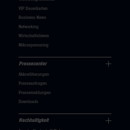
dann
VIP Dauerkarten
klicken
Business-News
sie
Networking
hier
Wirtschaftslöwen
Mikrosponsoring
Pressecenter
Business
Akkreditierungen
Navigation
öffnen,
Presseanfragen
dann
Pressemeldungen
klicken
Downloads
sie
hier
Nachhaltigkeit
Nachhaltigkeit