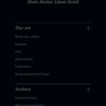
Rhein-Neckar Löwen GmbH
Über uns
Über
Werte der Löwen
uns
Navigation
Historie
öffnen,
Jobs
dann
Aufsichtsrat
klicken
Löwenherz
sie
Ansprechpartner*innen
hier
Business
Pressecenter
Unsere Partner
Navigation
öffnen,
Werbemöglichkeiten