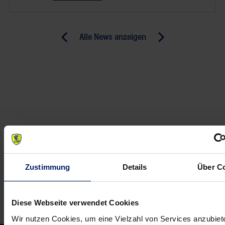
Post
Alle News anzeigen
previous
newst
navigation
News:
News:
Ausverkaufter
Schmid
Pokalknaller:
–
Noch
seine
ein
Welt
Schritt
sind
bis
die
zum
Tore
Zustimmung
Details
Über C
Final
(RP)
Four
Diese Webseite verwendet Cookies
Wir nutzen Cookies, um eine Vielzahl von Services anzubiet