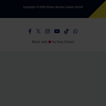
Copyright © 2026 Rhein-Neckar Löwen GmbH
Besucht uns auf Facebook
Besucht uns auf Twitter
Besucht uns auf Instagram
Besucht uns auf Youtube
Besucht uns auf TikTo
Besucht uns auf 
Made with
by
Dots United