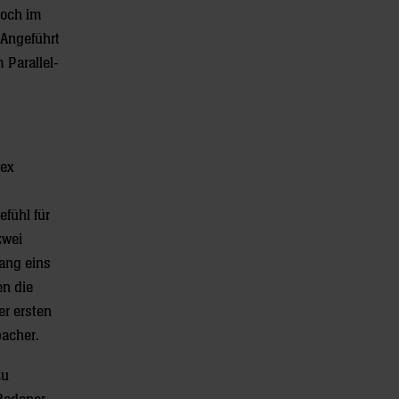
noch im
 Angeführt
 Parallel-
lex
efühl für
zwei
gang eins
en die
er ersten
bacher.
zu