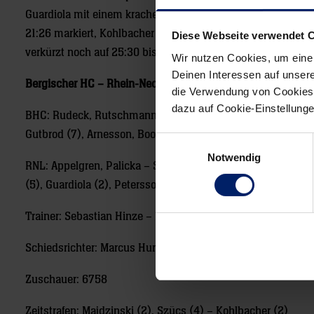
Guardiola mit einem krachenden Block setzen die Zeichen z
21:26 markiert, Kohlbacher in der 55. Minute das 21:28 nachle
Diese Webseite verwendet 
verkürzt noch auf 25:30 bis zum Schlusspfiff. Der Sieg der
Wir nutzen Cookies, um eine
Deinen Interessen auf unsere
Bergischer HC – Rhein-Neckar Löwen 25:30 (13:15)
die Verwendung von Cookies 
dazu auf Cookie-Einstellung
BHC: Rudeck, Rutschmann – Bettin, Darj, Petrovsky, Gunnars
Gutbrod (7), Arnesson, Boomhouwer (6/4), Criciotoiu
Einwilligungsauswahl
Notwendig
RNL: Appelgren, Palicka – Schmid (2), Lipovina, Sigurdsson (
(5), Guardiola (2), Petersson (5), Nielsen, Kohlbacher (4)
Trainer: Sebastian Hinze – Nikolaj Jacobsen
Schiedsrichter: Marcus Hurst / Mirko Krag
Zuschauer: 6758
Zeitstrafen: Majdzinski (2), Szücs (4) – Kohlbacher (2)