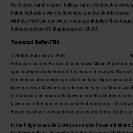
Halblinken damit erspart. Kollege Jannik Kohlbacher wertet
Pokal. Außerdem war die Abschlussqualität deutlich höher“. Mi
wird das Feld von den weiter verlustpunktfreien Flensburger
Spitzenspiel den SC Magdeburg mit 26:25.
Traumstart Steffen Fäth
A
Petersson auf den Halbpositionen sowie Mikael Appelgren i
spielfreudigen Andy Schmid. Die ersten drei Löwen-Tore gehe
den ebenso stark aufgelegten Gudjon Valur Sigurdsson vorber
konzentrierten Abwehrreihen dominiert wird. In Minute zwö
die Chance, den starken Ballgewinn von Ilija Abutovic in d
Löwen beim 6:6 bereits das vierte Siebenmetertor. Die Abweh
Auszeit wechselt er Jesper Nielsen aus und bringt für ihn i
In der Folge bauen die Löwen eine starke Phase mit einem 3