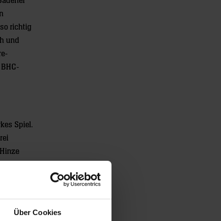
 Badener
n
so richtig
ch und
re-
n BHC-
rei
 Hinze
auf 15:21
fast
 vorne
tsächlich
Über Cookies
rade und