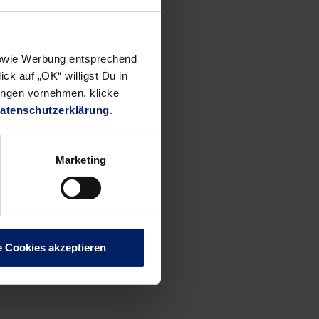
 das
rer,
.
 sowie Werbung entsprechend
ck auf „OK“ willigst Du in
ungen vornehmen, klicke
atenschutzerklärung
.
 Szücs,
Marketing
i, Taleski
e Cookies akzeptieren