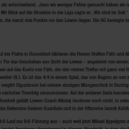
e als entscheidend, „dass wir weniger Fehler gemacht haben als 
t Blick auf die Situation in der Liga sagte er: „Wir sind im Soll.“
n, die damit drei Punkte vor den Löwen liegen. Die SG besiegte im
uf der Platte in Düsseldorf diktieren die Herren Steffen Fäth und A
m Tor das Geschehen aus Sicht der Löwen – angeleitet von einem
n auf das Konto von Fäth, der den vierten Treffer mit ganz viel G
eitet (9.). Es ist das 4:4 in einem Spiel, das von Beginn an von 
lf vergibt Sigurdsson bei seinem einzigen Missgeschick in Durch
en nächsten Torerfolg umzumünzen. Auf der anderen Seite kassier
rarbeit gefällt Löwen-Coach Nikolaj Jacobsen noch nicht, in sein
n der Defensive Gedeon Guardiola und in der Offensive Jannik Kohl
:0-Lauf zur 9:6-Führung aus – auch weil jetzt Mikael Appelgren 