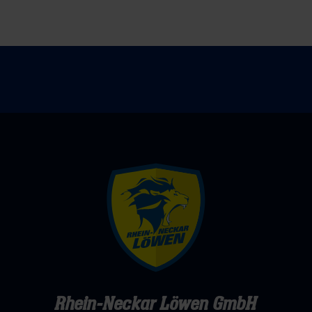
Straßenbahn“
den
nach
wilden
LU
Osten
Rhein-Neckar Löwen GmbH