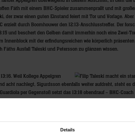
n landet Appelgren überwiegend in diesem Abschnitt, in dem die
teffen Fäth mit einem BHC-Spieler zusammenprallt und mit große
 der zwar einen guten Einstand feiert mit Tor und Vorlage. Aber 
HC erzielt durch Boomhouwer den 12:13-Anschlusstreffer. Der fors
m 13:15 und beschert den Gelben damit immerhin noch eine Zwei-To
m Innenblock mit der erfindungsreichen wie körperlich präsente
ch Fäths Ausfall Taleski und Petersson zu glänzen wissen.
13:16. Weil Kollege Appelgren
 acht nachlegt, Sigurdsson ebenfalls weiter aufdreht, steht es d
 Guardiola per Gegenstoß setzt das 13:18 obendrauf – BHC-Coach
ufhalten. Kurze Zeit später stellt Andy Schmid auf 14:19, Taleski 
en-Schützlinge zu kippen droht, leisten sich die Mannheimer ihre 
effer zum 17:23 kassieren die Löwen drei Tore am Stück, agieren
weiten Auszeit ruft seine Jungs zur Besinnung und bekommt sie ta
Details
 Aufholjagd der bergischen Löwen, Appelgren mit seiner elften Pa