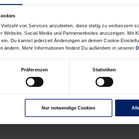
urück auf Auswärtssieg. Als Sigurdsson mit seinem sechsten Tor
gt, ist die Partie entschieden. Der BHC zeigt sich als guter Verlie
Cookies
 Rhein-Neckar Löwen bleibt aber genauso ungefährdet wie verdient
 Vielzahl von Services anzubieten, diese stetig zu verbessern
r Website, Social Media und Partnerwebsites anzuzeigen. Mit Kli
ein. Du kannst jederzeit Änderungen an deinen Cookie-Einstell
en ändern. Mehr Informationen findest Du außerdem in unserer
D
son (6/2), Nippes (3), Majdzinski, Baena (2), Fraatz, Babak (1),
Präferenzen
Statistiken
8/2), Radivojevic, Tollbring, Abutovic, Mensah, Fäth (4), Groetzk
Nur notwendige Cookies
All