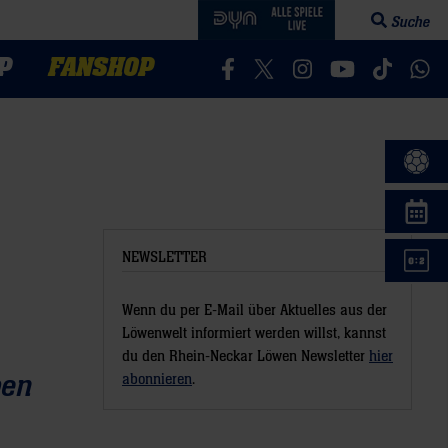
Suche
Suchfeld öff
P
FANSHOP
Besucht uns auf Facebook
Besucht uns auf Twitter
Besucht uns auf In
Besucht uns a
Besucht 
Bes
NEWSLETTER
Wenn du per E-Mail über Aktuelles aus der
Löwenwelt informiert werden willst, kannst
du den Rhein-Neckar Löwen Newsletter
hier
ben
abonnieren
.