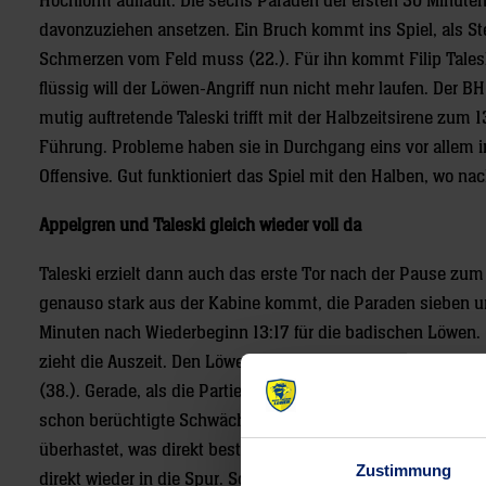
Hochform aufläuft. Die sechs Paraden der ersten 30 Minute
davonzuziehen ansetzen. Ein Bruch kommt ins Spiel, als S
Schmerzen vom Feld muss (22.). Für ihn kommt Filip Taleski,
flüssig will der Löwen-Angriff nun nicht mehr laufen. Der B
mutig auftretende Taleski trifft mit der Halbzeitsirene zu
Führung. Probleme haben sie in Durchgang eins vor allem i
Offensive. Gut funktioniert das Spiel mit den Halben, wo na
Appelgren und Taleski gleich wieder voll da
Taleski erzielt dann auch das erste Tor nach der Pause zum 
genauso stark aus der Kabine kommt, die Paraden sieben und
Minuten nach Wiederbeginn 13:17 für die badischen Löwen.
zieht die Auszeit. Den Löwen-Turbo-Neustart kann das nicht a
(38.). Gerade, als die Partie komplett zugunsten der Jacobs
schon berüchtigte Schwächephase. Nach Taleskis fünftem Tr
überhastet, was direkt bestraft wird. Jacobsen mit seiner z
Zustimmung
direkt wieder in die Spur. Schmid mit dem 20:24 stoppt die