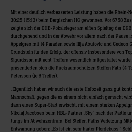
Mit einer deutlich verbesserten Leistung haben die Rhein
30:25 (15:13) beim Bergischen HC gewonnen. Vor 6758 Zus
zeigte sich der DHB-Pokalsieger am elften Spieltag der DKB
durchgehend und in der Abwehr vor allem nach der Pause i
Appelgren mit 14 Paraden sowie Ilija Abutovic und Gedeon 
Grundstein für den Erfolg, der offensiv insbesondere von T
Sigurdsson mit acht Treffern wesentlich mitgestaltet wurde.
präsentierten sich die Rückraumschützen Steffen Fäth (4 Tor
Petersson (je 5 Treffer).
„Eigentlich haben wir auch die erste Halbzeit ganz gut kontro
Mannschaft, gegen die es einem nicht einfach gemacht wird.
dann einen Super-Start erwischt, mit einem starken Appelgr
Nikolaj Jacobsen beim HBL-Partner „Sky“ nach der Partie u
Jungs im Abwehrzentrum. Bei Steffen Fäths Verletzung Mitte
Entwarnung geben: „Es ist ein sehr harter Pferdekuss.“ Sc