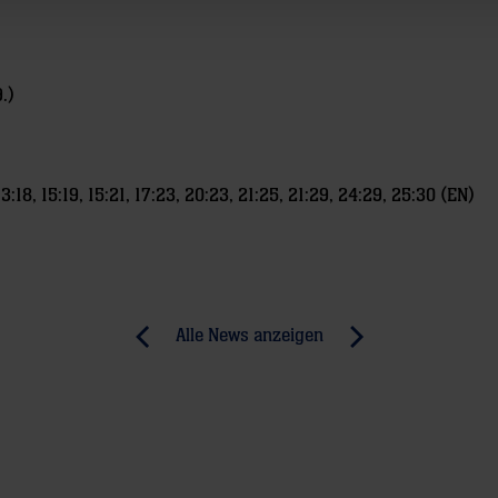
.)
), 13:18, 15:19, 15:21, 17:23, 20:23, 21:25, 21:29, 24:29, 25:30 (EN)
Alle News anzeigen
previous
newst
News:
News:
Mit
Abenteuer-
der
Reise
„Löwen-
in