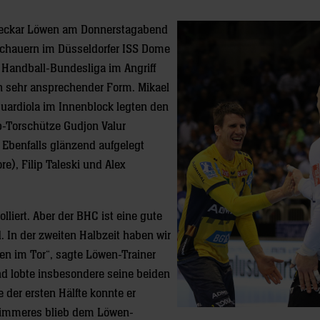
-Neckar Löwen am Donnerstagabend
chauern im Düsseldorfer ISS Dome
 Handball-Bundesliga im Angriff
n sehr ansprechender Form. Mikael
Guardiola im Innenblock legten den
op-Torschütze Gudjon Valur
 Ebenfalls glänzend aufgelegt
e), Filip Taleski und Alex
lliert. Aber der BHC ist eine gute
 In der zweiten Halbzeit haben wir
en im Tor“, sagte Löwen-Trainer
nd lobte insbesondere seine beiden
 der ersten Hälfte konnte er
hlimmeres blieb dem Löwen-