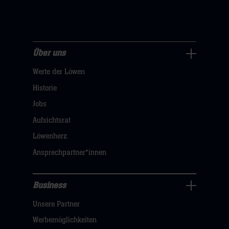
Über uns
Über
Werte der Löwen
uns
Navigation
Historie
öffnen,
Jobs
dann
Aufsichtsrat
klicken
Löwenherz
sie
Ansprechpartner*innen
hier
Business
Pressecenter
Unsere Partner
Navigation
öffnen,
Werbemöglichkeiten