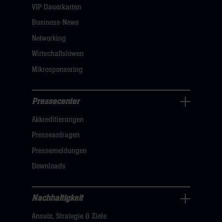
dann
VIP Dauerkarten
klicken
Business-News
sie
Networking
hier
Wirtschaftslöwen
Mikrosponsoring
Pressecenter
Business
Akkreditierungen
Navigation
öffnen,
Presseanfragen
dann
Pressemeldungen
klicken
Downloads
sie
hier
Nachhaltigkeit
Nachhaltigkeit
Ansatz, Strategie & Ziele
Navigation