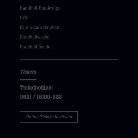
Links
Handball-Bundesliga
Navigation
öffnen,
DYN
dann
Forum Club Handball
klicken
Handballwoche
sie
Handball Inside
hier
Tickets
Tickethotline:
0621 / 18190-333
Online Tickets bestellen