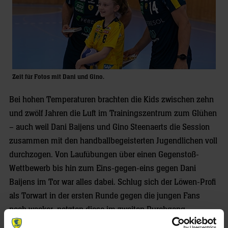
Zeit für Fotos mit Dani und Gino.
Bei hohen Temperaturen brachten die Kids zwischen zehn
und zwölf Jahren die Luft im Trainingszentrum zum Glühen
– auch weil Dani Baijens und Gino Steenaerts die Session
zusammen mit den handballbegeisterten Jugendlichen voll
durchzogen. Von Laufübungen über einen Gegenstoß-
Wettbewerb bis hin zum Eins-gegen-eins gegen Dani
Baijens im Tor war alles dabei. Schlug sich der Löwen-Profi
als Torwart in der ersten Runde gegen die jungen Fans
noch wacker, netzten diese im zweiten Durchgang
überzeugend ein, wodurch Gino Steenaerts, nicht ohne