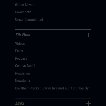
öffnen,
Grüne Löwen
dann
Löwenherz
klicken
Unser Commitment
sie
hier
Für Fans
Für
Videos
Fans
Navigation
Fotos
öffnen,
Podcast
dann
Connys Rudel
klicken
Roadshow
sie
Newsletter
hier
Die Rhein-Neckar Löwen live und auf Abruf bei Dyn
Links