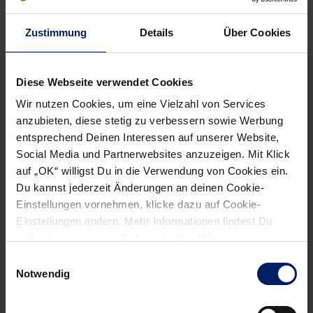
Grund als „MaGino“ bekannt, den Wetteinsatz von
Liegestützen einlösen musste.
Zustimmung
Details
Über Cookies
Abgerundet wurde die Trainingseinheit am Ende durch eine
Fragerunde, in der die Kids das Profi-Duo löcherten und
Diese Webseite verwendet Cookies
außerdem Tipps und Tricks aus erster Hand erhielten. Als
Wir nutzen Cookies, um eine Vielzahl von Services
die Neugier aller gestillt war, durfte dann natürlich eines
anzubieten, diese stetig zu verbessern sowie Werbung
entsprechend Deinen Interessen auf unserer Website,
nicht fehlen: Fotos und Autogramme. Mit einem glücklichen
Social Media und Partnerwebsites anzuzeigen. Mit Klick
Lächeln im Gesicht ging es anschließend auch für die Kids
auf „OK“ willigst Du in die Verwendung von Cookies ein.
in Richtung Heimat. Ein erfolgreicher Rudeltag fand damit
Du kannst jederzeit Änderungen an deinen Cookie-
seinen Abschluss und hat die Saison 2025/26 perfekt
Einstellungen vornehmen, klicke dazu auf Cookie-
abgeschlossen.
Einstellungen ändern. Mehr Informationen findest Du
außerdem in unserer
Datenschutzerklärung
.
Einwilligungsauswahl
Notwendig
NEWSLETTER