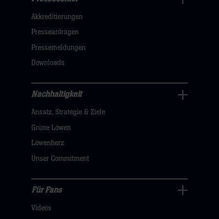
Business
Akkreditierungen
Navigation
öffnen,
Presseanfragen
dann
Pressemeldungen
klicken
Downloads
sie
hier
Nachhaltigkeit
Nachhaltigkeit
Ansatz, Strategie & Ziele
Navigation
öffnen,
Grüne Löwen
dann
Löwenherz
klicken
Unser Commitment
sie
hier
Für Fans
Für
Videos
Fans