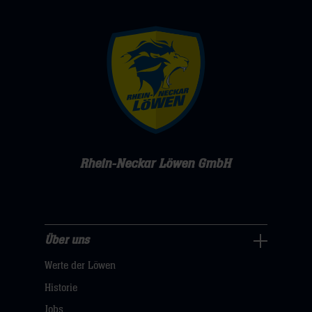
Rhein-Neckar Löwen GmbH
Über uns
Über
Werte der Löwen
uns
Navigation
Historie
öffnen,
Jobs