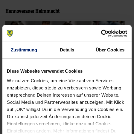
Hannoveraner Heimmacht
Zustimmung
Details
Über Cookies
Diese Webseite verwendet Cookies
Wir nutzen Cookies, um eine Vielzahl von Services
anzubieten, diese stetig zu verbessern sowie Werbung
entsprechend Deinen Interessen auf unserer Website,
Social Media und Partnerwebsites anzuzeigen. Mit Klick
Abgesehen von dem eher schwachen Auftritt in der SAP
auf „OK“ willigst Du in die Verwendung von Cookies ein.
Arena sowie jüngst in Nürnberg gegen Erlangen haben sich
Du kannst jederzeit Änderungen an deinen Cookie-
die Recken zu einer echten Heimmacht entwickelt. Auf
Einstellungen vornehmen, klicke dazu auf Cookie-
heimischem Terrain gab es in 14 Spielen 13 Siege und ein
Einstellungen ändern. Mehr Informationen findest Du