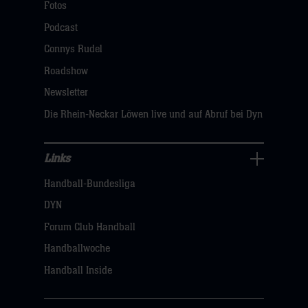
Navigation
Fotos
öffnen,
Podcast
dann
Connys Rudel
klicken
Roadshow
sie
Newsletter
hier
Die Rhein-Neckar Löwen live und auf Abruf bei Dyn
Links
Links
Handball-Bundesliga
Navigation
öffnen,
DYN
dann
Forum Club Handball
klicken
Handballwoche
sie
Handball Inside
hier