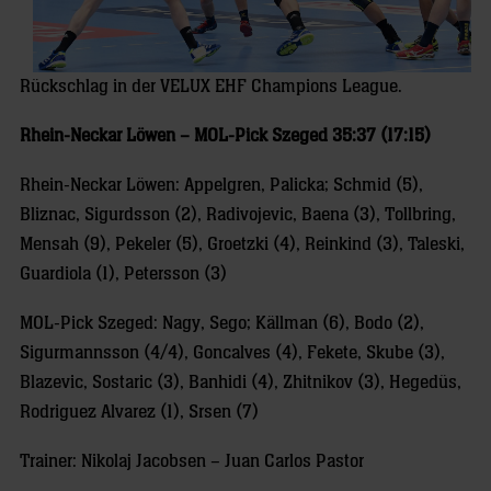
Rückschlag in der VELUX EHF Champions League.
Rhein-Neckar Löwen – MOL-Pick Szeged 35:37 (17:15)
Rhein-Neckar Löwen: Appelgren, Palicka; Schmid (5),
Bliznac, Sigurdsson (2), Radivojevic, Baena (3), Tollbring,
Mensah (9), Pekeler (5), Groetzki (4), Reinkind (3), Taleski,
Guardiola (1), Petersson (3)
MOL-Pick Szeged: Nagy, Sego; Källman (6), Bodo (2),
Sigurmannsson (4/4), Goncalves (4), Fekete, Skube (3),
Blazevic, Sostaric (3), Banhidi (4), Zhitnikov (3), Hegedüs,
Rodriguez Alvarez (1), Srsen (7)
Trainer: Nikolaj Jacobsen – Juan Carlos Pastor