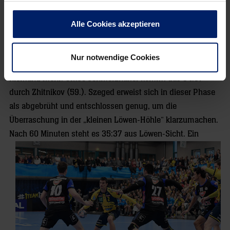
Die Löwen lösen die Abwehr auf, doch Szeged bleibt cool.
Skube kontert das Tor von Petersson, Sierra hält gegen
Alle Cookies akzeptieren
Schmid. Als Guardiola per Ballgewinn und Mensah mit dem
34:36 zur Aufholjagd blasen, nimmt Szegeds Trainerfuchs
Nur notwendige Cookies
Juan Carlos Pastor die Auszeit. Auf den Rängen sitzt derweil
niemand mehr. Umso schmerzhafter kommt das 34:37
durch Zhitnikov (59.). Szeged erweist sich in dieser Phase
als abgebrüht und entschlossen genug, um die
Überraschung in der „kleinen Löwen-Höhle“ klarzumachen.
Nach 60 Minuten steht es 35:37 aus Löwen-
Sicht. Ein