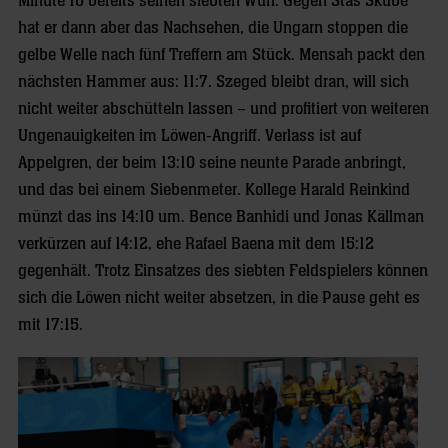
Minute 16 bereits seinen siebten Wurf. Gegen Stas Skube
hat er dann aber das Nachsehen, die Ungarn stoppen die
gelbe Welle nach fünf Treffern am Stück. Mensah packt den
nächsten Hammer aus: 11:7. Szeged bleibt dran, will sich
nicht weiter abschütteln lassen – und profitiert von weiteren
Ungenauigkeiten im Löwen-Angriff. Verlass ist auf
Appelgren, der beim 13:10 seine neunte Parade anbringt,
und das bei einem Siebenmeter. Kollege Harald Reinkind
münzt das ins 14:10 um. Bence Banhidi und Jonas Källman
verkürzen auf 14:12, ehe Rafael Baena mit dem 15:12
gegenhält. Trotz Einsatzes des siebten Feldspielers können
sich die Löwen nicht weiter absetzen, in die Pause geht es
mit 17:15.