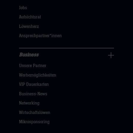
öffnen,
Jobs
dann
Aufsichtsrat
klicken
Löwenherz
sie
Ansprechpartner*innen
hier
Business
Pressecenter
Unsere Partner
Navigation
öffnen,
Werbemöglichkeiten
dann
VIP Dauerkarten
klicken
Business-News
sie
Networking
hier
Wirtschaftslöwen
Mikrosponsoring