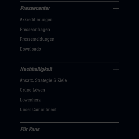
Pressecenter
Business
Akkreditierungen
Navigation
öffnen,
Presseanfragen
dann
Pressemeldungen
klicken
Downloads
sie
hier
Nachhaltigkeit
Nachhaltigkeit
Ansatz, Strategie & Ziele
Navigation
öffnen,
Grüne Löwen
dann
Löwenherz
klicken
Unser Commitment
sie
hier
Für Fans
Für