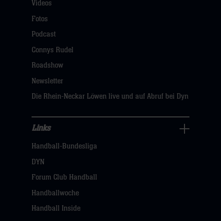
Videos
Fans
Navigation
Fotos
öffnen,
Podcast
dann
Connys Rudel
klicken
Roadshow
sie
Newsletter
hier
Die Rhein-Neckar Löwen live und auf Abruf bei Dyn
Links
Links
Handball-Bundesliga
Navigation
öffnen,
DYN
dann
Forum Club Handball
klicken
Handballwoche
sie
Handball Inside
hier