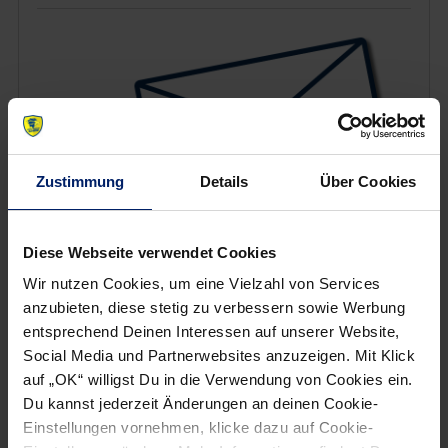
Zustimmung
Details
Über Cookies
Diese Webseite verwendet Cookies
Wir nutzen Cookies, um eine Vielzahl von Services
Wenn du per E-Mail über Aktuelles aus der Löwenwelt
anzubieten, diese stetig zu verbessern sowie Werbung
informiert werden willst, kannst du den Rhein-Neckar Löwen
entsprechend Deinen Interessen auf unserer Website,
Newsletter
hier abonnieren
.
Social Media und Partnerwebsites anzuzeigen. Mit Klick
auf „OK“ willigst Du in die Verwendung von Cookies ein.
Du kannst jederzeit Änderungen an deinen Cookie-
Post
Alle News anzeigen
Einstellungen vornehmen, klicke dazu auf Cookie-
previous
newst