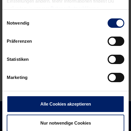
navigation
Einstellungen ändern. Mehr Informationen findest Du
News:
News:
außerdem in unserer
Datenschutzerklärung
.
Leichte
„Nochmal
Einwilligungsauswahl
Beute
wie
Notwendig
(BNN)
im
Juni
Präferenzen
spielen“
Statistiken
Marketing
Alle Cookies akzeptieren
Nur notwendige Cookies