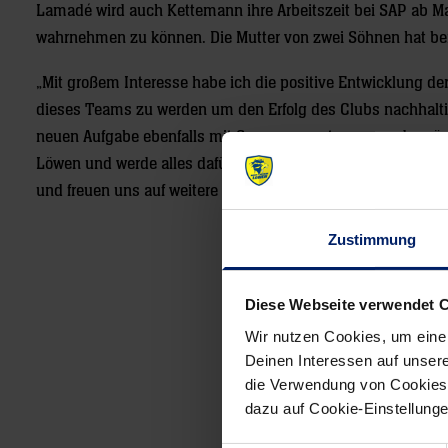
Lamadé wird auch Kettemann ihre Arbeitszeit bei SAP ab M
wahrnehmen zu können. Die Mutter von zwei Söhnen hat bei
„Mit großem Interesse habe ich die positive Entwicklung der
dieses Teams zu werden um den Erfolg des Clubs nachhaltig 
neuen Aufgabe ebenfalls mit Spannung entgegen und ergänz
Löwen und werde alles dafür tun, um weiterhin mit den Löwe
und freuen uns auf weitere spannende Jahre in der Sport Re
Zustimmung
Diese Webseite verwendet 
Wir nutzen Cookies, um eine
Deinen Interessen auf unsere
Post
die Verwendung von Cookies 
navigation
dazu auf Cookie-Einstellung