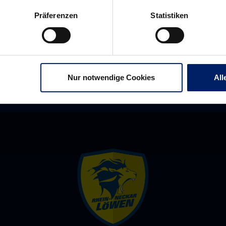
aber
Kraftakt
Präferenzen
Statistiken
hart
für
erkämpfter
die
Sieg
Löwen
(RP)
(RNZ)
Nur notwendige Cookies
All