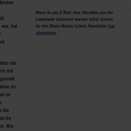
ufenden
Wenn du per E-Mail über Aktuelles aus der
lt.
Löwenwelt informiert werden willst, kannst
 war, hat
du den Rhein-Neckar Löwen Newsletter
hier
abonnieren
.
P
rd.
ters der
ich mit
gestellt
eiten im
ren zu
u
r die
ie ihr
ch. Wie