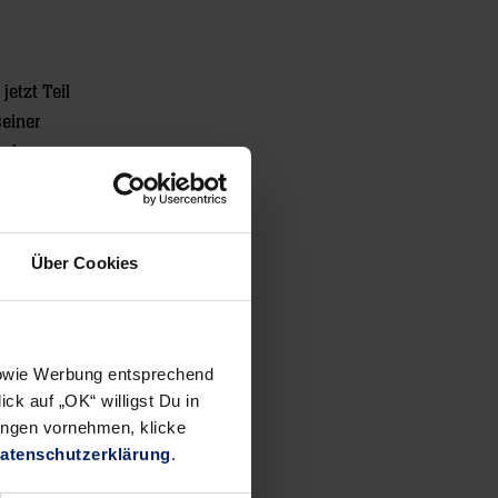
jetzt Teil
seiner
eckar
hr wohl
Über Cookies
 sowie Werbung entsprechend
ck auf „OK“ willigst Du in
ungen vornehmen, klicke
atenschutzerklärung
.