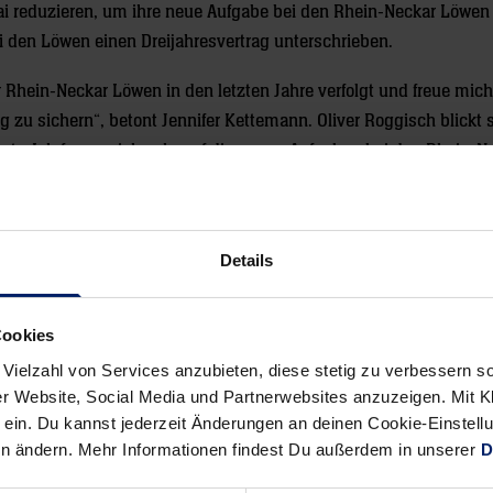
ai reduzieren, um ihre neue Aufgabe bei den Rhein-Neckar Löwen
 den Löwen einen Dreijahresvertrag unterschrieben.
 Rhein-Neckar Löwen in den letzten Jahre verfolgt und freue mich 
zu sichern“, betont Jennifer Kettemann. Oliver Roggisch blickt 
t: „Ich freue mich sehr auf die neuen Aufgaben bei den Rhein-N
n erfolgreich zu sein. Meine Freundin und ich fühlen uns hier se
gion Rhein-Neckar.“
Details
Cookies
 Vielzahl von Services anzubieten, diese stetig zu verbessern
r Website, Social Media und Partnerwebsites anzuzeigen. Mit Kli
Alle News anzeigen
previous
newst
ein. Du kannst jederzeit Änderungen an deinen Cookie-Einstell
en ändern. Mehr Informationen findest Du außerdem in unserer
D
News:
News:
Verdienter,
Kein