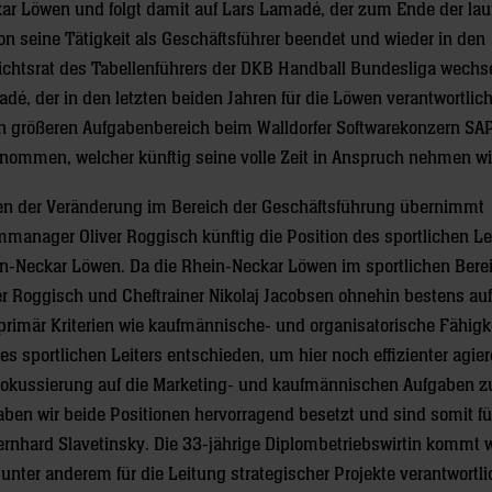
ar Löwen und folgt damit auf Lars Lamadé, der zum Ende der la
on seine Tätigkeit als Geschäftsführer beendet und wieder in den
ichtsrat des Tabellenführers der DKB Handball Bundesliga wechse
dé, der in den letzten beiden Jahren für die Löwen verantwortlich
n größeren Aufgabenbereich beim Walldorfer Softwarekonzern SA
nommen, welcher künftig seine volle Zeit in Anspruch nehmen wi
n der Veränderung im Bereich der Geschäftsführung übernimmt
manager Oliver Roggisch künftig die Position des sportlichen Lei
n-Neckar Löwen. Da die Rhein-Neckar Löwen im sportlichen Bere
er Roggisch und Cheftrainer Nikolaj Jacobsen ohnehin bestens auf
primär Kriterien wie kaufmännische- und organisatorische Fähigk
s sportlichen Leiters entschieden, um hier noch effizienter agie
Fokussierung auf die Marketing- und kaufmännischen Aufgaben z
ben wir beide Positionen hervorragend besetzt und sind somit fü
Bernhard Slavetinsky. Die 33-jährige Diplombetriebswirtin kommt w
nter anderem für die Leitung strategischer Projekte verantwortli