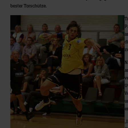
bester Torschütze.
T
P
a
d
z
N
a
v
U
V
u
e
„