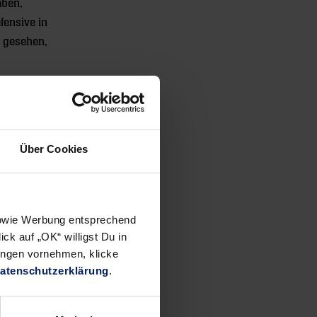
aben,
fensive in
t gesehen,
 das
in, Müller
Über Cookies
 sowie Werbung entsprechend
ck auf „OK“ willigst Du in
ungen vornehmen, klicke
atenschutzerklärung
.