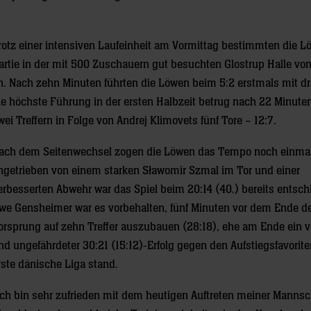
rotz einer intensiven Laufeinheit am Vormittag bestimmten die L
artie in der mit 500 Zuschauern gut besuchten Glostrup Halle vo
n. Nach zehn Minuten führten die Löwen beim 5:2 erstmals mit dr
ie höchste Führung in der ersten Halbzeit betrug nach 22 Minute
wei Treffern in Folge von Andrej Klimovets fünf Tore – 12:7.
ach dem Seitenwechsel zogen die Löwen das Tempo noch einmal
ngetrieben von einem starken Sławomir Szmal im Tor und einer
erbesserten Abwehr war das Spiel beim 20:14 (40.) bereits entsch
we Gensheimer war es vorbehalten, fünf Minuten vor dem Ende d
orsprung auf zehn Treffer auszubauen (28:18), ehe am Ende ein v
nd ungefährdeter 30:21 (15:12)-Erfolg gegen den Aufstiegsfavorite
rste dänische Liga stand.
Ich bin sehr zufrieden mit dem heutigen Auftreten meiner Mannsc