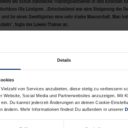
bwohl wir schon zahlreiche Trainingseinheiten in den Knochen h
lschluss Ola Lindgren. „Entscheidend war eine Steigerung der De
t und für einen Zweitligisten eine sehr starke Mannschaft. Man ha
wickeln“, fügte der Löwen-Trainer an.
keit, weiter an seiner Mannschaft zu feilen. Bis Sonntag dauert
Prieto (2), Tkaczyk (3), Harbok, Bielecki (1), Stefánsson (2), Ansc
Details
Cookies
Alle News anzeigen
 Vielzahl von Services anzubieten, diese stetig zu verbessern
previous
newst
r Website, Social Media und Partnerwebsites anzuzeigen. Mit Kli
ein. Du kannst jederzeit Änderungen an deinen Cookie-Einstell
News:
News:
en ändern. Mehr Informationen findest Du außerdem in unserer
D
Grieche
Löwen
mit
präsentieren
großem
sich