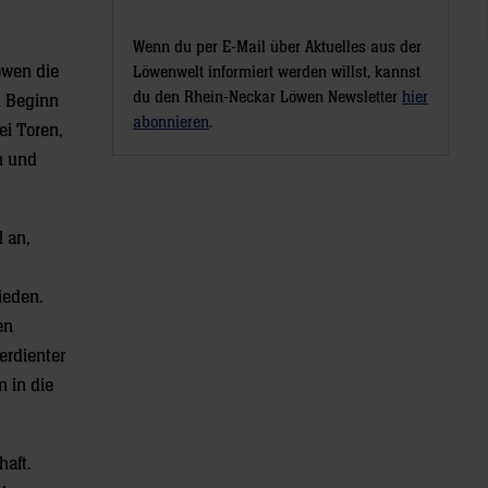
Wenn du per E-Mail über Aktuelles aus der
öwen die
Löwenwelt informiert werden willst, kannst
du den Rhein-Neckar Löwen Newsletter
hier
n Beginn
abonnieren
.
ei Toren,
n und
 an,
ieden.
en
erdienter
n in die
haft.