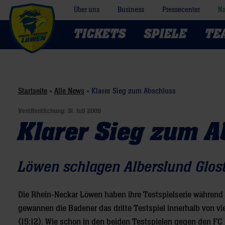
Über uns
Business
Pressecenter
Na
TICKETS
SPIELE
TE
Startseite
»
Alle News
»
Klarer Sieg zum Abschluss
Veröffentlichung:
31. Juli 2009
Klarer Sieg zum A
Löwen schlagen Alberslund Glos
Die Rhein-Neckar Löwen haben ihre Testspielserie während
gewannen die Badener das dritte Testspiel innerhalb von vi
(15:12). Wie schon in den beiden Testspielen gegen den FC