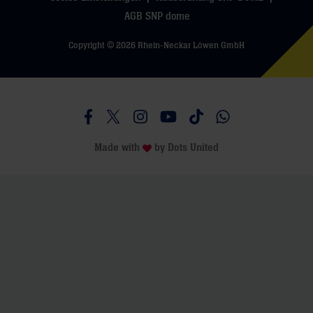
AGB SNP dome
Copyright © 2026 Rhein-Neckar Löwen GmbH
Besucht uns auf Facebook
Besucht uns auf Twitter
Besucht uns auf Instagram
Besucht uns auf Youtube
Besucht uns auf TikTo
Besucht uns auf 
Made with
by
Dots United