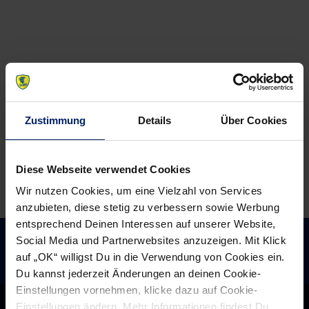
Make
Löwen
Hamburg
starten
Great
mit
Again
Auftaktsieg
in
die
Zustimmung
Details
Über Cookies
Rückrunde
Diese Webseite verwendet Cookies
Wir nutzen Cookies, um eine Vielzahl von Services
anzubieten, diese stetig zu verbessern sowie Werbung
entsprechend Deinen Interessen auf unserer Website,
Social Media und Partnerwebsites anzuzeigen. Mit Klick
auf „OK“ willigst Du in die Verwendung von Cookies ein.
Du kannst jederzeit Änderungen an deinen Cookie-
Einstellungen vornehmen, klicke dazu auf Cookie-
Einstellungen ändern. Mehr Informationen findest Du