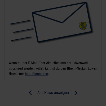
Wenn du per E-Mail über Aktuelles aus der Löwenwelt
informiert werden willst, kannst du den Rhein-Neckar Löwen
Newsletter
hier abonnieren
.
Post
Alle News anzeigen
previous
newst
navigation
News:
News: