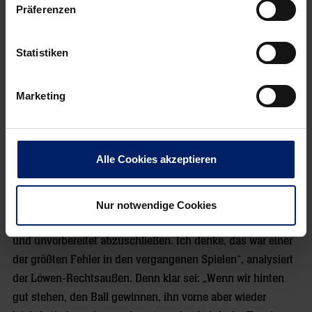
Präferenzen
Statistiken
Marketing
Alle Cookies akzeptieren
Um das zu schaffen, müssen die Löwen das richtige Maß
aus Kontrolle und Tempo finden. „Dass wir es wieder
verstärkt mit hohem Tempo versuchen, ist richtig. Aber
Nur notwendige Cookies
dabei dürfen wir uns nicht dazu verleiten lassen, zu früh
und unvorbereitet abzuschließen. Ich denke, das war einer
der größten Fehler in den vergangenen Spielen“, analysiert
der Löwen-Rechtsaußen. Denn klar sei: „Wenn wir hinten
gut stehen, den Ball gewinnen, ihn vorne aber wieder