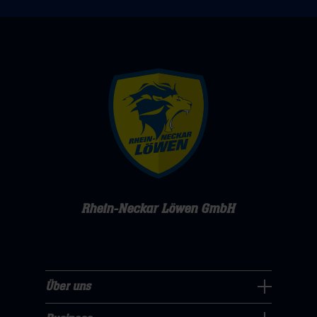
Rhein-Neckar Löwen GmbH
Über uns
Über
uns