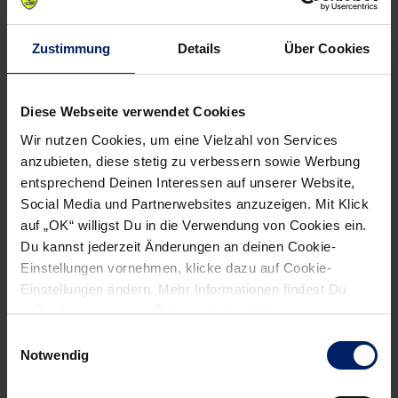
Damit das auch den Fans wieder so geht, müssen die
Löwen am Mittwoch einen Zahn zulegen im Vergleich zu
den jüngsten Auftritten. Fehler minimieren, Wurfausbeute
Zustimmung
Details
Über Cookies
steigern, 60 Minuten Konzentration auf die Platte bringen.
Das ist die Aufgabenstellung und die Mindestanforderung,
Diese Webseite verwendet Cookies
um ein Klasse-Team wie Kielce gefährden zu können. „Das
Wir nutzen Cookies, um eine Vielzahl von Services
ist eine starke Mannschaft, vor allem im Angriff. Sie haben
anzubieten, diese stetig zu verbessern sowie Werbung
überragende Einzelspieler, darunter einen Michal Jurecki,
entsprechend Deinen Interessen auf unserer Website,
der mit Urgewalt daherkommt“, so Patrick Groetzki. Das
Social Media und Partnerwebsites anzuzeigen. Mit Klick
Erfolgsrezept gegen die polnische Offensivpower? „In erster
auf „OK“ willigst Du in die Verwendung von Cookies ein.
Linie müssen wir ihren Spielmacher Luka Cindric unter
Du kannst jederzeit Änderungen an deinen Cookie-
Kontrolle bekommen.“ Zudem gelte es, Anfälligkeiten in der
Einstellungen vornehmen, klicke dazu auf Cookie-
Abwehr auszunutzen, das eigene Angriffsspiel fehlerfrei und
Einstellungen ändern. Mehr Informationen findest Du
außerdem in unserer
Datenschutzerklärung
.
effizient zu gestalten.
Einwilligungsauswahl
Notwendig