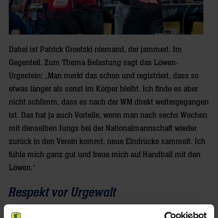
Dabei ist Patrick Groetzki niemand, der jammert. Im
Gegenteil. Zum Thema Belastung sagt das Löwen-
Urgestein: „Man merkt das schon und registriert, dass so
etwas länger als sonst im Körper bleibt. Ich finde es aber
nicht schlimm, dass es nach der WM direkt weitergegangen
ist. Das hat ja auch Vorteile, wenn man nach sechs Wochen
mit denselben Jungs bei der Nationalmannschaft wieder
zurück in den Verein kommt, neue Eindrücke sammelt. Ich
fühle mich ganz gut und freue mich auf Handball mit den
Löwen.“
Respekt vor Urgewalt