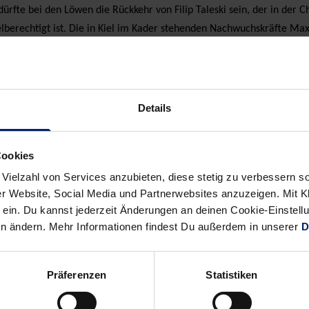
fte bei den Löwen die Rückkehr von Filip Taleski sein, der in der 
elberechtigt ist. Die in Kiel im Kader stehenden Nachwuchskräfte Max
 der Bundesliga weiterhin nur 14 Spieler eingesetzt werden dürfen. 
ßen in der Bundesliga an die in der Champions League und den restl
Details
Alle News anzeigen
previous
newst
Cookies
News:
News:
 Vielzahl von Services anzubieten, diese stetig zu verbessern
Erneuter
Pflichtsieg
r Website, Social Media und Partnerwebsites anzuzeigen. Mit Kli
ein. Du kannst jederzeit Änderungen an deinen Cookie-Einstell
Sieg
in
en ändern. Mehr Informationen findest Du außerdem in unserer
D
im
Lemgo
Norden
–
Präferenzen
Statistiken
Palicka
lässt