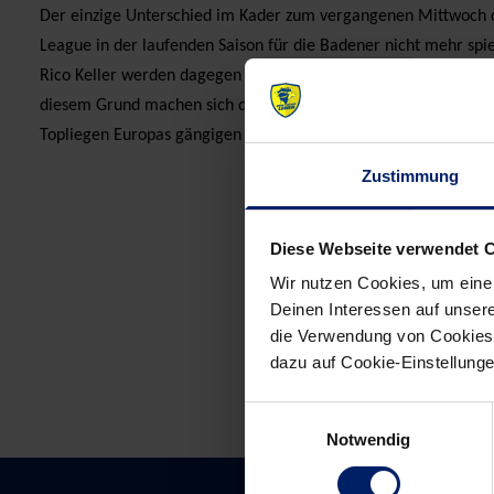
Der einzige Unterschied im Kader zum vergangenen Mittwoch dür
League in der laufenden Saison für die Badener nicht mehr spi
Rico Keller werden dagegen nicht mit nach Lemgo fahren, da in
diesem Grund machen sich die Löwen dafür stark, die Kadergrö
Topliegen Europas gängigen 16 Spieler anzupassen.
Zustimmung
Post
Diese Webseite verwendet 
navigation
Wir nutzen Cookies, um eine
Deinen Interessen auf unsere
die Verwendung von Cookies 
dazu auf Cookie-Einstellung
Einwilligungsauswahl
Notwendig