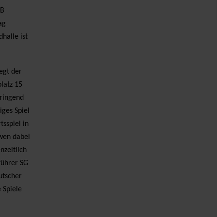
KB
ag
halle ist
egt der
latz 15
dringend
iges Spiel
sspiel in
öwen dabei
nzeitlich
führer SG
utscher
 Spiele