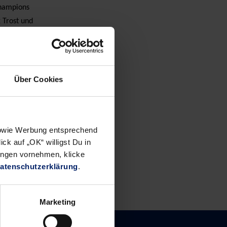
Champions
 Trost und
Auch aus
ichen
Über Cookies
 sowie Werbung entsprechend
ck auf „OK“ willigst Du in
ungen vornehmen, klicke
atenschutzerklärung
.
Marketing