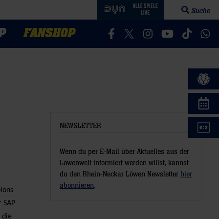
Suche
Suchfeld öff
P
FANSHOP
Besucht uns auf Facebook
Besucht uns auf Twitter
Besucht uns auf In
Besucht uns a
Besucht 
Bes
NEWSLETTER
Wenn du per E-Mail über Aktuelles aus der
Löwenwelt informiert werden willst, kannst
du den Rhein-Neckar Löwen Newsletter
hier
abonnieren
.
ions
r SAP
 die