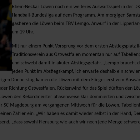
Rhein-Neckar Löwen noch ein weiteres Auswärtsspiel in der D
Handball-Bundesliga auf dem Programm. Am morgigen Samst
gastieren die Löwen beim TBV Lemgo. Anwurf in der Lipperland
um 19 Uhr.
Mit nur einem Punkt Vorsprung vor dem ersten Abstiegsplatz li
Traditionsverein aus Ostwestfalen momentan nur auf Tabellenp
und schwebt damit in akuter Abstiegsgefahr. „Lemgo braucht 
jeden Punkt im Abstiegskampf, ich erwarte deshalb ein schwier
strigen Donnerstag kamen die Löwen mit dem Flieger erst vom Auswärt
eder Richtung Ostwestfalen. Rückenwind für das Spiel dürften den L
e Löwen den Rekordmeister phasenweise klar dominierten und zwische
 der SC Magdeburg am vergangenen Mittwoch für die Löwen, Tabellen
nen Zähler ein. „Wir haben es damit wieder selbst in der Hand, De
send, „dass sowohl Flensburg wie auch wir noch jede Menge schwere