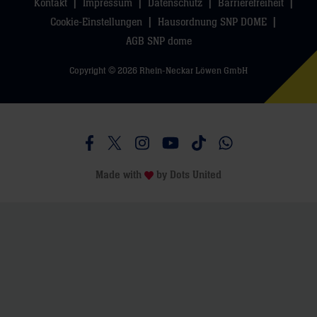
Kontakt
Impressum
Datenschutz
Barrierefreiheit
Cookie-Einstellungen
Hausordnung SNP DOME
AGB SNP dome
Copyright © 2026 Rhein-Neckar Löwen GmbH
Besucht uns auf Facebook
Besucht uns auf Twitter
Besucht uns auf Instagram
Besucht uns auf Youtube
Besucht uns auf TikTo
Besucht uns auf 
Made with
by
Dots United