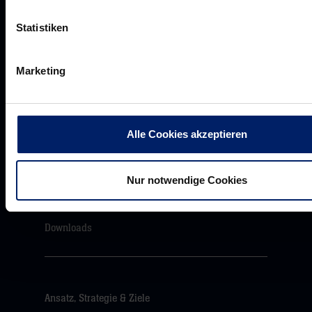
VIP Dauerkarten
Business-News
Statistiken
Networking
Marketing
Wirtschaftslöwen
Mikrosponsoring
Alle Cookies akzeptieren
Akkreditierungen
Nur notwendige Cookies
Presseanfragen
Pressemeldungen
Downloads
Ansatz, Strategie & Ziele