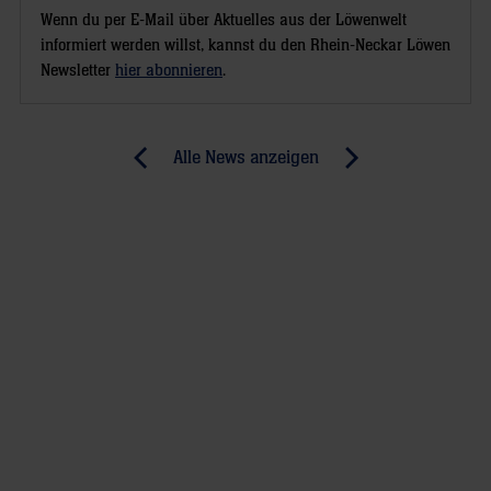
Wenn du per E-Mail über Aktuelles aus der Löwenwelt
informiert werden willst, kannst du den Rhein-Neckar Löwen
Newsletter
hier abonnieren
.
Post
Alle News anzeigen
previous
newst
navigation
News:
News:
Löwen
Vorbereitungsspiel
treffen
auf
auf
die
HCM
Saison
Constanța
2010/11