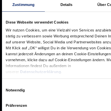
Zustimmung
Details
Über C
Diese Webseite verwendet Cookies
Wir nutzen Cookies, um eine Vielzahl von Services anzubiet
Werte der Löwen
stetig zu verbessern sowie Werbung entsprechend Deinen I
Historie
auf unserer Website, Social Media und Partnerwebsites anz
Mit Klick auf „OK“ willigst Du in die Verwendung von Cookies
Jobs
kannst jederzeit Änderungen an deinen Cookie-Einstellungen
Aufsichtsrat
vornehmen, klicke dazu auf Cookie-Einstellungen ändern. M
Löwenherz
Informationen findest Du außerdem in
unserer
Datenschutzerklärung
.
Ansprechpartner*innen
Einwilligungsauswahl
Notwendig
Unsere Partner
Werbemöglichkeiten
Präferenzen