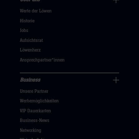
Über
Werte der Löwen
uns
Navigation
Historie
öffnen,
Jobs
dann
Aufsichtsrat
klicken
Löwenherz
sie
Ansprechpartner*innen
hier
Business
Pressecenter
Unsere Partner
Navigation
öffnen,
Werbemöglichkeiten
dann
VIP Dauerkarten
klicken
Business-News
sie
Networking
hier