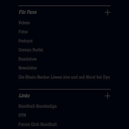
hier
Für Fans
Für
Videos
Fans
Navigation
Fotos
öffnen,
Podcast
dann
Connys Rudel
klicken
Roadshow
sie
Newsletter
hier
Die Rhein-Neckar Löwen live und auf Abruf bei Dyn
Links
Links
Handball-Bundesliga
Navigation
öffnen,
DYN
dann
Forum Club Handball