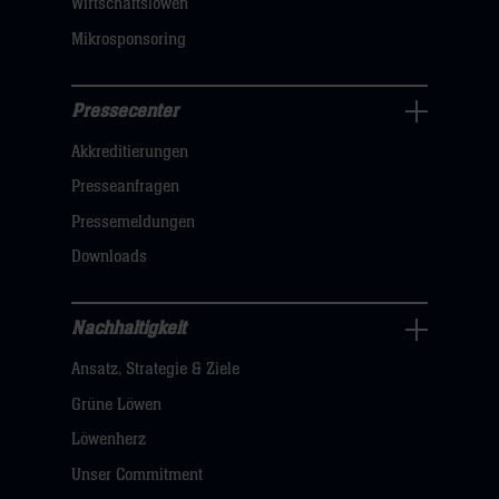
Wirtschaftslöwen
Mikrosponsoring
Pressecenter
Business
Akkreditierungen
Navigation
öffnen,
Presseanfragen
dann
Pressemeldungen
klicken
Downloads
sie
hier
Nachhaltigkeit
Nachhaltigkeit
Ansatz, Strategie & Ziele
Navigation
öffnen,
Grüne Löwen
dann
Löwenherz
klicken
Unser Commitment
sie