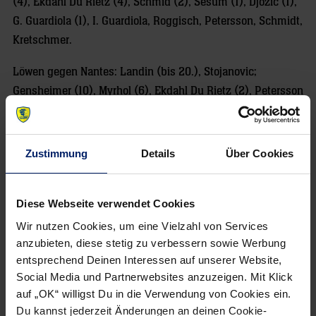
(4), Ekdahl Du Rietz (4), Schmid (2), Sesum (1), Djozic (1),
G. Guardiola (1), I. Guardiola, Roggisch, Petersson, Schmidt,
Kretschmer.
Löwen gegen Nantes: Landin (bis 20.), Stojanovic;
Gensheimer (10), Myrhol (6), Ekdahl Du Rietz (2), Petersson
(2), Schmitt (2), Groetzki (2), G. Guardiola (1),
Sigurmannsson (1). Schmitt, I. Guardiola.
Zustimmung
Details
Über Cookies
Diese Webseite verwendet Cookies
NEWSLETTER
Wir nutzen Cookies, um eine Vielzahl von Services
anzubieten, diese stetig zu verbessern sowie Werbung
entsprechend Deinen Interessen auf unserer Website,
Wenn du per E-Mail über Aktuelles aus der Löwenwelt
Social Media und Partnerwebsites anzuzeigen. Mit Klick
informiert werden willst, kannst du den Rhein-Neckar Löwen
auf „OK“ willigst Du in die Verwendung von Cookies ein.
Newsletter
hier abonnieren
.
Du kannst jederzeit Änderungen an deinen Cookie-