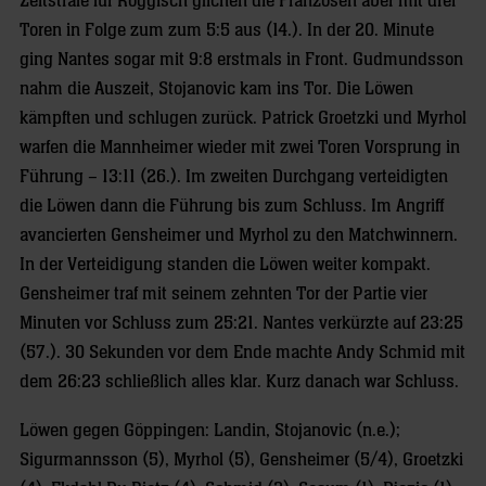
Zeitstrafe für Roggisch glichen die Franzosen aber mit drei
Toren in Folge zum zum 5:5 aus (14.). In der 20. Minute
ging Nantes sogar mit 9:8 erstmals in Front. Gudmundsson
nahm die Auszeit, Stojanovic kam ins Tor. Die Löwen
kämpften und schlugen zurück. Patrick Groetzki und Myrhol
warfen die Mannheimer wieder mit zwei Toren Vorsprung in
Führung – 13:11 (26.). Im zweiten Durchgang verteidigten
die Löwen dann die Führung bis zum Schluss. Im Angriff
avancierten Gensheimer und Myrhol zu den Matchwinnern.
In der Verteidigung standen die Löwen weiter kompakt.
Gensheimer traf mit seinem zehnten Tor der Partie vier
Minuten vor Schluss zum 25:21. Nantes verkürzte auf 23:25
(57.). 30 Sekunden vor dem Ende machte Andy Schmid mit
dem 26:23 schließlich alles klar. Kurz danach war Schluss.
Löwen gegen Göppingen: Landin, Stojanovic (n.e.);
Sigurmannsson (5), Myrhol (5), Gensheimer (5/4), Groetzki