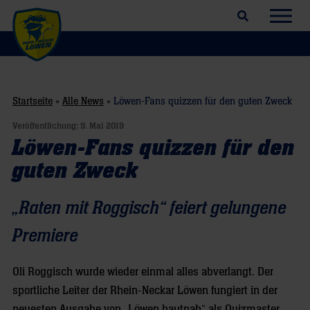
Suchfeld öffnen
Navig
Startseite
»
Alle News
»
Löwen-Fans quizzen für den guten Zweck
Veröffentlichung:
9. Mai 2019
Löwen-Fans quizzen für den
guten Zweck
„Raten mit Roggisch“ feiert gelungene
Premiere
Oli Roggisch wurde wieder einmal alles abverlangt. Der
sportliche Leiter der Rhein-Neckar Löwen fungiert in der
neuesten Ausgabe von „Löwen hautnah“ als Quizmaster