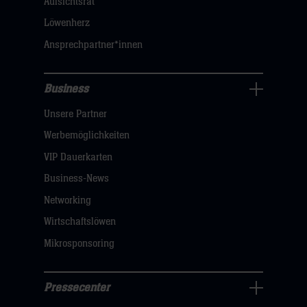
Aufsichtsrat
klicken
Löwenherz
sie
Ansprechpartner*innen
hier
Business
Pressecenter
Unsere Partner
Navigation
öffnen,
Werbemöglichkeiten
dann
VIP Dauerkarten
klicken
Business-News
sie
Networking
hier
Wirtschaftslöwen
Mikrosponsoring
Pressecenter
Business