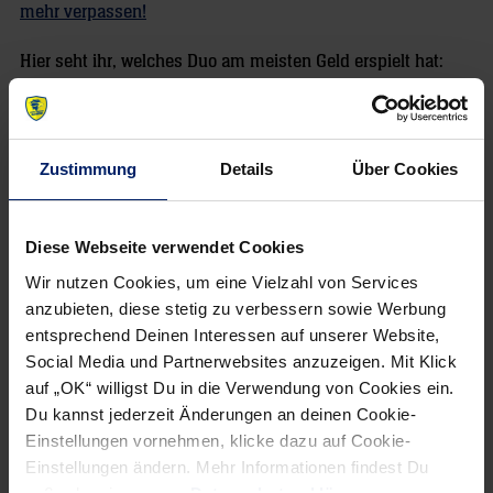
mehr verpassen!
Hier seht ihr, welches Duo am meisten Geld erspielt hat:
Löwen hautnah 9 (Teil 1): Mikael Appelgren und Laura bei
„Raten mit Roggisch“ von ADMIRAL
Zustimmung
Details
Über Cookies
Löwen hautnah 9 (Teil 2): Andy Schmid und Adrian bei
„Raten mit Roggisch“ von ADMIRAL
Diese Webseite verwendet Cookies
Löwen hautnah 9 (Teil 3): Jannik Kohlbacher und Thomas
Wir nutzen Cookies, um eine Vielzahl von Services
bei „Raten mit Roggisch“ von ADMIRAL
anzubieten, diese stetig zu verbessern sowie Werbung
entsprechend Deinen Interessen auf unserer Website,
Social Media und Partnerwebsites anzuzeigen. Mit Klick
auf „OK“ willigst Du in die Verwendung von Cookies ein.
Du kannst jederzeit Änderungen an deinen Cookie-
NEWSLETTER
Einstellungen vornehmen, klicke dazu auf Cookie-
Einstellungen ändern. Mehr Informationen findest Du