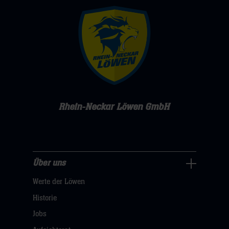
Rhein-Neckar Löwen GmbH
Über uns
Über
Werte der Löwen
uns
Navigation
Historie
öffnen,
Jobs
dann