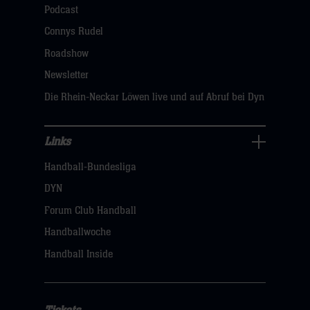
öffnen,
Podcast
dann
Connys Rudel
klicken
Roadshow
sie
Newsletter
hier
Die Rhein-Neckar Löwen live und auf Abruf bei Dyn
Links
Links
Handball-Bundesliga
Navigation
öffnen,
DYN
dann
Forum Club Handball
klicken
Handballwoche
sie
Handball Inside
hier