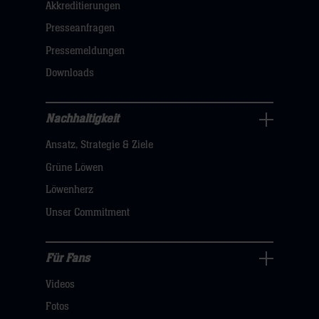
Akkreditierungen
Navigation
öffnen,
Presseanfragen
dann
Pressemeldungen
klicken
Downloads
sie
hier
Nachhaltigkeit
Nachhaltigkeit
Ansatz, Strategie & Ziele
Navigation
öffnen,
Grüne Löwen
dann
Löwenherz
klicken
Unser Commitment
sie
hier
Für Fans
Für
Videos
Fans
Navigation
Fotos