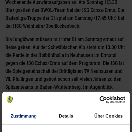
Wochenende Auswärtsaufgaben an. Am Sonntag (13.30
Uhr) gastiert das BWOL-Team bei der JSG Echaz-Erms. Die
Badenliga-Truppe der C1 spiel am Samstag (17.45 Uhr) bei
der HSG Weinheim/Oberflockenbach.
Die Junglöwen müssen mit ihrer B1 am Sonntag erneut auf
Reise gehen. Auf der Schwäbischen Alb steht um 13.30 Uhr
die Partie in der Hofbühlhalle in Neuhausen im Ermstal
gegen die JSG Echaz/Erms auf dem Programm. Die JSG ist
die Spielgemeinschaft der Drittligisten TV Neuhausen und
VfL Pfullingen und gehört schon seit vielen Jahren zu den
Spitzenteams in Baden-Württemberg. Im Augenblick
rangieren die Ermstäler in der Baden-Württemberg-Oberliga
in der unteren Tabellenhälfte mit 2:6-Punkten.
Zustimmung
Details
Über Cookies
Nun taucht mit den Rhein-Neckar Löwen der nächste dicke
Brocken auf. Die Badener, die als deutscher Vizemeister mit