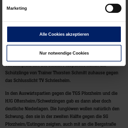
C1 in Weinheim
Marketing
Die Schützlinge von Trainer Tobias Scholtes sind als
Tabellenführer der Badenliga am Samstag (17.45 Uhr)
ebenfalls auswärts gefordert. Die C1 der Junglöwen trifft in
Alle Cookies akzeptieren
der Sporthalle in Weinheim auf die HSG
Weinheim/Oberflockenbach. Die Spielgemeinschaft von der
Nur notwendige Cookies
Bergstraße nimmt im Moment mit 2:4-Punkten den siebten
Tabellenplatz ein. Die beiden Pluspunkte holten die
Schützlinge von Trainer Thorsten Schmitt zuhause gegen
das Schlusslicht TV Schriesheim.
In den Auswärtspartien gegen die TGS Pforzheim und die
HJG Oftersheim/Schwetzingen gab es dann aber doch
deutliche Niederlagen. Die Junglöwen wollen natürlich den
Schwung, den sie in der zweiten Hälfte gegen die SG
Pforzheim/Eutingen zeigten, auch mit an die Bergstraße