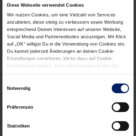
einer Niederlage gegen Frisch-Auf Göppingen in die Runde
Diese Webseite verwendet Cookies
gestartet sind, haben sich schnell wieder gefangen und
Wir nutzen Cookies, um eine Vielzahl von Services
konnten die nachfolgenden Spiele alle für sich entscheiden.
anzubieten, diese stetig zu verbessern sowie Werbung
Obwohl das Trainergespann Daniel Meyer/Tobias Knaus in
entsprechend Deinen Interessen auf unserer Website,
den Spielen oft mit Personalproblemen zu kämpfen hatte,
Social Media und Partnerwebsites anzuzeigen. Mit Klick
zeigten gerade die Erfolge in Bittenfeld und gegen HABO
auf „OK“ willigst Du in die Verwendung von Cookies ein.
Bottwar, dass sich das neuformierte Team immer besser
Du kannst jederzeit Änderungen an deinen Cookie-
findet.
Einstellungen vornehmen, klicke dazu auf Cookie-
Einstellungen ändern. Mehr Informationen findest Du
Am letzten Spieltag erkämpften sich die Junglöwen mit
außerdem in unserer
Datenschutzerklärung
.
30:24 einen Auswärtssieg bei der TuS Helmlingen und
Einwilligungsauswahl
nehmen damit den dritten Tabellenrang hinter Göppingen
Notwendig
und Balingen/Weilstetten ein. Trainer Meyer wird das Team
auf die neue Aufgabe wieder intensiv vorbereiten, damit die
Präferenzen
Hürde Echaz/Erms von seinen Jungs erfolgreich
genommen wird. Er möchte gerne sehen, dass sich die
Statistiken
Mannschaft von Partie zu Partie weiterentwickelt.