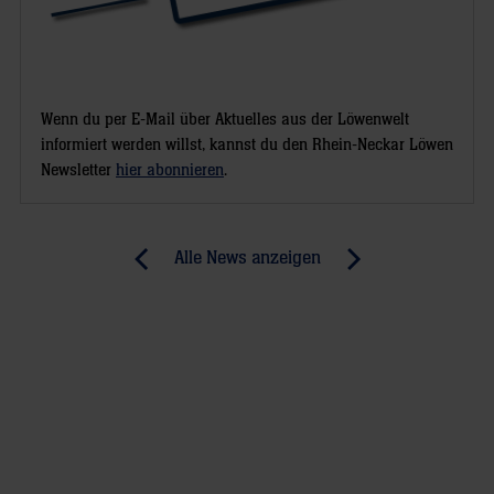
Wenn du per E-Mail über Aktuelles aus der Löwenwelt
informiert werden willst, kannst du den Rhein-Neckar Löwen
Newsletter
hier abonnieren
.
Post
Alle News anzeigen
previous
newst
navigation
News:
News:
Mit
Lennart
Palickas
mittendrin
Paraden
im
an
Löwen-
die
Rudel
Tabellenspitze