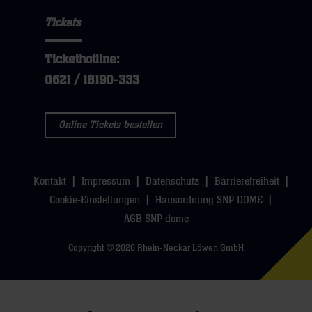
hier
Navigation
öffnen,
sie
Tickets
öffnen,
dann
hier
dann
klicken
Tickethotline:
klicken
sie
0621 / 18190-333
sie
hier
hier
Online Tickets bestellen
Kontakt
Impressum
Datenschutz
Barrierefreiheit
Cookie-Einstellungen
Hausordnung SNP DOME
AGB SNP dome
Copyright © 2026 Rhein-Neckar Löwen GmbH