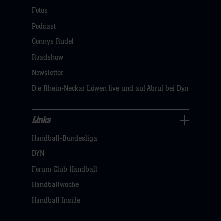
Navigation
Fotos
öffnen,
Podcast
dann
Connys Rudel
klicken
Roadshow
sie
Newsletter
hier
Die Rhein-Neckar Löwen live und auf Abruf bei Dyn
Links
Links
Handball-Bundesliga
Navigation
öffnen,
DYN
dann
Forum Club Handball
klicken
Handballwoche
sie
Handball Inside
hier