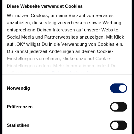
Diese Webseite verwendet Cookies
Wir nutzen Cookies, um eine Vielzahl von Services
anzubieten, diese stetig zu verbessern sowie Werbung
entsprechend Deinen Interessen auf unserer Website,
Social Media und Partnerwebsites anzuzeigen. Mit Klick
auf „OK“ willigst Du in die Verwendung von Cookies ein.
Du kannst jederzeit Änderungen an deinen Cookie-
Einstellungen vornehmen, klicke dazu auf Cookie-
Einstellungen ändern. Mehr Informationen findest Du
außerdem in unserer
Datenschutzerklärung
.
Rhein-Neckar Löwen GmbH
Einwilligungsauswahl
Notwendig
Präferenzen
Über uns
Über
Werte der Löwen
uns
Statistiken
Navigation
Historie