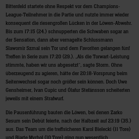
Bittenfeld startete ohne Respekt vor dem Champions-
League-Teilnehmer in die Partie und nutzte immer wieder
konsequent die riesengroßen Lücken in der Löwen-Abwehr.
Bis zum 17:15 (24.) schnupperten die Schwaben sogar an
der Sensation, dann aber vernagelte Schlussmann
Slawomir Szmal sein Tor und dem Favoriten gelangen fünf
Treffen in Serie zum 17:20 (29.). „Als die Torwart-Leistung
stimmte, haben wir uns abgesetzt“, sagte Storm. Ohne
überzeugend zu agieren, hätte der 20:18-Vorsprung beim
Seitenwechsel sogar noch größer sein können. Doch Uwe
Gensheimer, Ivan Cupic und Ólafur Stefánsson scheiterten
jeweils mit einem Strafwurf.
Die Pausenführung bauten die Löwen, bei denen Zarko
Sesum sein Debüt feierte, nach der Halbzeit auf 23:19 (35.)
aus. Das Team um die treffsicheren Karol Bielecki (11 Tore)
und Bjarte Myrhol (10 Tore) ging nun wesentlich