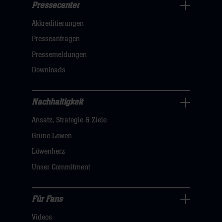
Pressecenter
Business
Akkreditierungen
Navigation
öffnen,
Presseanfragen
dann
Pressemeldungen
klicken
Downloads
sie
hier
Nachhaltigkeit
Nachhaltigkeit
Ansatz, Strategie & Ziele
Navigation
öffnen,
Grüne Löwen
dann
Löwenherz
klicken
Unser Commitment
sie
hier
Für Fans
Für
Videos
Fans