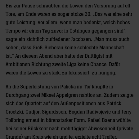
Bis zur Pause schraubten die Löwen den Vorsprung auf elf
Tore, am Ende waren es sogar stolze 30. „Das war eine sehr
gute Leistung, vor allem, wenn man bedenkt, welch hohes
Tempo wir einen Tag zuvor in Östringen gegangen sind“,
sagte ein sichtlich zufriedener Jacobsen. „Man muss auch
sehen, dass Groß-Bieberau keine schlechte Mannschaft
ist.“ An diesem Abend aber hatte der Drittligist mit
Ambitionen Richtung zweite Liga keine Chance. Dafür
waren die Löwen zu stark, zu fokussiert, zu hungrig.
An die Superleistung von Palicka im Tor knüpfte in
Durchgang zwei Mikael Appelgren nahtlos an. Zudem zeigte
sich das Quartett auf den Außenpositionen aus Patrick
Groetzki, Gudjon Sigurdsson, Bogdan Radivojevic und Jerry
Tollbring erneut in bärenstarker Form. Rafael Baena wühlte
bei seiner Rückkehr nach mehrtägiger Abwesenheit (private
Gründe) am Kreis wie eh und je, erzielte acht Treffer.