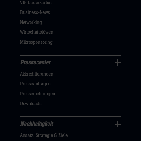
dann
VIP Dauerkarten
klicken
Business-News
sie
Networking
hier
Wirtschaftslöwen
Mikrosponsoring
Pressecenter
Business
Akkreditierungen
Navigation
öffnen,
Presseanfragen
dann
Pressemeldungen
klicken
Downloads
sie
hier
Nachhaltigkeit
Nachhaltigkeit
Ansatz, Strategie & Ziele
Navigation