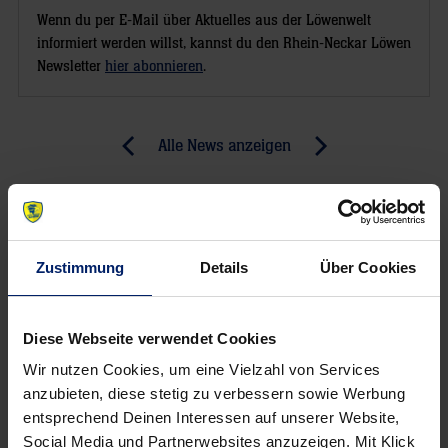
Wenn du per E-Mail über Aktuelles aus der Löwenwelt
informiert werden willst, kannst du den Rhein-Neckar Löwen
Newsletter
hier abonnieren
.
Post
Alle News anzeigen
previous
newst
navigation
News:
News:
Auf
Tickets
ein
sichern
Zustimmung
Details
Über Cookies
Bild
für
mit
die
den
ersten
Diese Webseite verwendet Cookies
Löwen-
Heimspiele
Wir nutzen Cookies, um eine Vielzahl von Services
Stars
in
anzubieten, diese stetig zu verbessern sowie Werbung
der
entsprechend Deinen Interessen auf unserer Website,
SAP
Social Media und Partnerwebsites anzuzeigen. Mit Klick