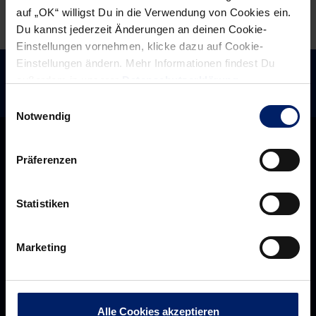
Arena
auf „OK“ willigst Du in die Verwendung von Cookies ein.
Du kannst jederzeit Änderungen an deinen Cookie-
Einstellungen vornehmen, klicke dazu auf Cookie-
Einstellungen ändern. Mehr Informationen findest Du
außerdem in unserer
Datenschutzerklärung
.
Einwilligungsauswahl
Notwendig
Präferenzen
Statistiken
Marketing
Rhein-Neckar Löwen GmbH
Alle Cookies akzeptieren