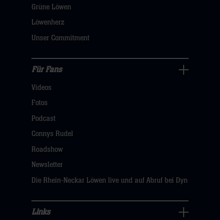
öffnen,
Grüne Löwen
dann
Löwenherz
klicken
Unser Commitment
sie
hier
Für Fans
Für
Videos
Fans
Navigation
Fotos
öffnen,
Podcast
dann
Connys Rudel
klicken
Roadshow
sie
Newsletter
hier
Die Rhein-Neckar Löwen live und auf Abruf bei Dyn
Links
Links