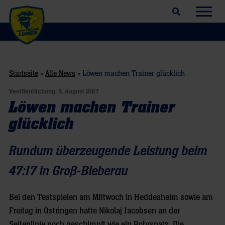
Suchfeld öffnen
Navig
Startseite
»
Alle News
»
Löwen machen Trainer glücklich
Veröffentlichung:
5. August 2017
Löwen machen Trainer
glücklich
Rundum überzeugende Leistung beim
47:17 in Groß-Bieberau
Bei den Testspielen am Mittwoch in Heddesheim sowie am
Freitag in Östringen hatte Nikolaj Jacobsen an der
Seitenlinie noch geschimpft wie ein Rohrspatz. Die