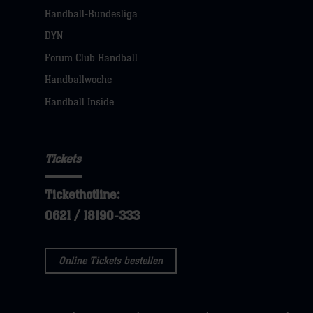
Handball-Bundesliga
Navigation
öffnen,
DYN
dann
Forum Club Handball
klicken
Handballwoche
sie
Handball Inside
hier
Tickets
Tickethotline:
0621 / 18190-333
Online Tickets bestellen