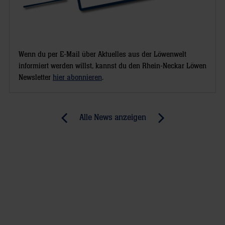
Wenn du per E-Mail über Aktuelles aus der Löwenwelt
informiert werden willst, kannst du den Rhein-Neckar Löwen
Newsletter
hier abonnieren
.
Post
Alle News anzeigen
previous
newst
navigation
News:
News:
Junglöwen
Halbfinale
kämpfen
terminiert:
sich
Entscheidung
ins
zur
Halbfinale
Primetime