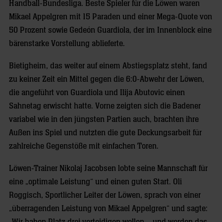
Handball-Bundesliga. Beste Spieler für die Löwen waren
Mikael Appelgren mit 15 Paraden und einer Mega-Quote von
50 Prozent sowie Gedeón Guardiola, der im Innenblock eine
bärenstarke Vorstellung ablieferte.
Bietigheim, das weiter auf einem Abstiegsplatz steht, fand
zu keiner Zeit ein Mittel gegen die 6:0-Abwehr der Löwen,
die angeführt von Guardiola und Ilija Abutovic einen
Sahnetag erwischt hatte. Vorne zeigten sich die Badener
variabel wie in den jüngsten Partien auch, brachten ihre
Außen ins Spiel und nutzten die gute Deckungsarbeit für
zahlreiche Gegenstöße mit einfachen Toren.
Löwen-Trainer Nikolaj Jacobsen lobte seine Mannschaft für
eine „optimale Leistung“ und einen guten Start. Oli
Roggisch, Sportlicher Leiter der Löwen, sprach von einer
„überragenden Leistung von Mikael Appelgren“ und sagte:
„Wir haben Platz drei verteidigen wollen – und werden das