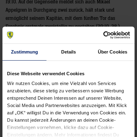
19:10. Auf der Gegenseite meldet sich auch Mikael
Appelgren in Durchgang zwei zurück, hält stark und
ermöglicht seinem Kapitän, mit dem fünften Tor das
Ergebnis erstmals zweistellig zu gestalten (20:10, 38.).
Zustimmung
Details
Über Cookies
Diese Webseite verwendet Cookies
Wir nutzen Cookies, um eine Vielzahl von Services
anzubieten, diese stetig zu verbessern sowie Werbung
entsprechend Deinen Interessen auf unserer Website,
Social Media und Partnerwebsites anzuzeigen. Mit Klick
auf „OK“ willigst Du in die Verwendung von Cookies ein.
Du kannst jederzeit Änderungen an deinen Cookie-
Einstellungen vornehmen, klicke dazu auf Cookie-
Als die Partie praktisch entschieden ist, gönnt Löwen-
Einstellungen ändern. Mehr Informationen findest Du