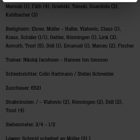
Mensah (1), Fäth (4), Groetzki, Taleski, Guardiola (3),
Kohlbacher (3)
Bietigheim: Ebner, Müller – Haller, Vlahovic, Claus (1),
Kraus, Schäfer (1/1), Oehler, Rönningen (1), Link (3),
Asmuth, Trost (5), Döll (1), Emanuel (1), Marcec (2), Fischer
Trainer: Nikolaj Jacobsen – Hannes Jon Jonsson
Schiedsrichter: Colin Hartmann / Stefan Schneider
Zuschauer: 6521
Strafminuten: / – Vlahovic (2), Rönningen (2), Döll (2),
Trost (4)
Siebenmeter: 3/4 – 1/2
Löwen: Schmid scheitert an Müller (21.)