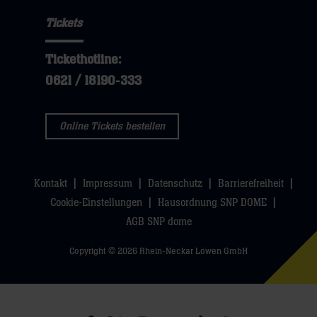
hier
Navigation
öffnen,
sie
Tickets
öffnen,
dann
hier
dann
klicken
Tickethotline:
klicken
sie
0621 / 18190-333
sie
hier
hier
Online Tickets bestellen
Kontakt
Impressum
Datenschutz
Barrierefreiheit
Cookie-Einstellungen
Hausordnung SNP DOME
AGB SNP dome
Copyright © 2026 Rhein-Neckar Löwen GmbH