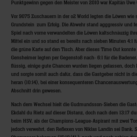
Punktgewinn gegen den Meister von 2010 war Kapitän Uwe G
Vor 9075 Zuschauern in der o2 World legten die Löwen wie 
Grundstein zum Erfolg. Die Abwehr stand agggressiv und fel
Spiel nach vorne verwandelten die Löwen kaltschnäuzig i
Mittel ein und so stand es bereits nach sieben Minuten 4:1
die grüne Karte auf den Tisch. Aber dieses Time Out konnt
Gensheimer legten per Gegenstoß nach- 6:1 für die Badener.
flüssig, einige gute Chancen wurden liegen gelassen, doch 
und sorgte somit auch dafür, dass die Gastgeber nicht in di
heran (10:14), bei einer konsequenteren Chancenauswertun
Abschnitt drin gewesen.
Nach dem Wechsel hielt die Gudmundsson-Sieben die Gastg
Ekdahl du Rietz auf dieser Distanz, doch nach dem 13:17 du
beim HSV, als der Champions-League-Aspirant mit zwei Tore
jedoch verwehrt, den Reflexen von Niklas Landin sei Dank.