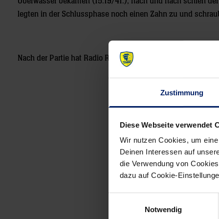
Oberwasser bekamen (15:19/41.), nach und nach schien der
legten in der Schlussphase noch einen Zahn zu und schrau
Nach der Partie hat Radio Regenbogen mit Uwe Gensheime
Zustimmung
Diese Webseite verwendet 
Post
Wir nutzen Cookies, um eine
navigation
Deinen Interessen auf unsere
die Verwendung von Cookies 
dazu auf Cookie-Einstellung
Einwilligungsauswahl
Notwendig