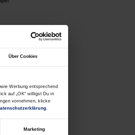
egen
Über Cookies
 sowie Werbung entsprechend
ck auf „OK“ willigst Du in
ungen vornehmen, klicke
atenschutzerklärung
.
Marketing