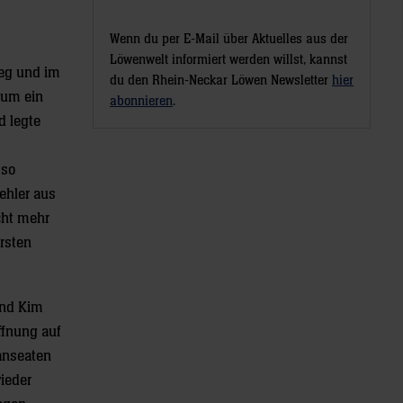
Wenn du per E-Mail über Aktuelles aus der
Löwenwelt informiert werden willst, kannst
weg und im
du den Rhein-Neckar Löwen Newsletter
hier
aum ein
abonnieren
.
d legte
 so
ehler aus
cht mehr
rsten
und Kim
ffnung auf
Hanseaten
ieder