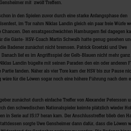
ensheimer mit zwölf Treffern.
schon in den Spielen zuvor durch eine starke Anfangsphase den
senfest, im Tor nahm Niklas Landin gleich ein paar freie Würfe 
hre Chancen. Den ersatzgeschwächten Hamburgern fiel dagegen k
 für die Gäste- HSV-Coach Martin Schwalb hatte genug gesehen un
e die Badener zunächst nicht bremsen. Patrick Groetzki und Uwe
 Danach lief es im Angriffsspiel der Gelb-Blauen nicht mehr ganz
Niklas Landin bügelte mit seinen Paraden den ein oder anderen F
e Partie fanden. Näher als vier Tore kam der HSV bis zur Pause ni
g wäre für die Löwen sogar noch eine höhere Führung nach dem e
eber zunächst durch einfache Treffer von Alexander Petersson 
rch den schwedischen Nationalspieler keimte plätzlich wieder Ho
n in Serie auf 15:17 heran kam. Der Anschlusstreffer blieb den 
 Stattdessen sorgte Uwe Gensheimer dann dafür, dass die Löwen w