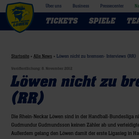
Über uns
Business
Pressecenter
Na
TICKETS
SPIELE
TE
Startseite
»
Alle News
»
Löwen nicht zu bremsen- Interviews (RR)
Veröffentlichung:
8. November 2012
Löwen nicht zu br
(RR)
Die Rhein-Neckar Löwen sind in der Handball-Bundesliga 
Gudmundur Gudmundsson keinen Zähler ab und verteidigte d
Außerdem gelang den Löwen damit der erste Ligasieg in Ham