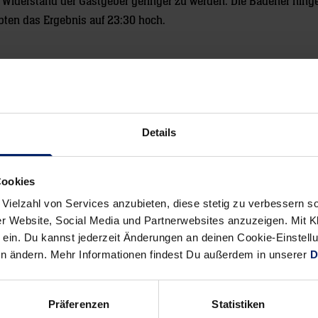
 Widerstand der Gastgeber geringer zu werden. Die Badener hing
bten das Ergebnis auf 23:30 hoch.
r, Andy Schmid und Thorsten Storm gesprochen:
Details
Cookies
Alle News anzeigen
previous
newst
 Vielzahl von Services anzubieten, diese stetig zu verbessern
r Website, Social Media und Partnerwebsites anzuzeigen. Mit Kli
News:
News:
ein. Du kannst jederzeit Änderungen an deinen Cookie-Einstell
Sieg
Handball-
en ändern. Mehr Informationen findest Du außerdem in unserer
D
in
Bundesliga:
Hamburg
Löwen
(dpa/Süddeutsche)
imponieren
Präferenzen
Statistiken
in