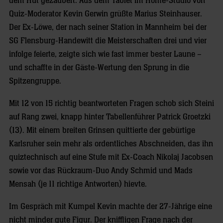
dem Hut gezaubert: Aus dem Tablet im Home-Studio von
Quiz-Moderator Kevin Gerwin grüßte Marius Steinhauser.
Der Ex-Löwe, der nach seiner Station in Mannheim bei der
SG Flensburg-Handewitt die Meisterschaften drei und vier
infolge feierte, zeigte sich wie fast immer bester Laune –
und schaffte in der Gäste-Wertung den Sprung in die
Spitzengruppe.
Mit 12 von 15 richtig beantworteten Fragen schob sich Steini
auf Rang zwei, knapp hinter Tabellenführer Patrick Groetzki
(13). Mit einem breiten Grinsen quittierte der gebürtige
Karlsruher sein mehr als ordentliches Abschneiden, das ihn
quiztechnisch auf eine Stufe mit Ex-Coach Nikolaj Jacobsen
sowie vor das Rückraum-Duo Andy Schmid und Mads
Mensah (je 11 richtige Antworten) hievte.
Im Gespräch mit Kumpel Kevin machte der 27-Jährige eine
nicht minder gute Figur. Der kniffligen Frage nach der