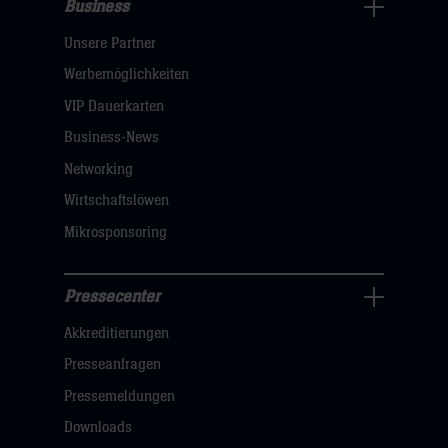
Business
Pressecenter
Unsere Partner
Navigation
öffnen,
Werbemöglichkeiten
dann
VIP Dauerkarten
klicken
Business-News
sie
Networking
hier
Wirtschaftslöwen
Mikrosponsoring
Pressecenter
Business
Akkreditierungen
Navigation
öffnen,
Presseanfragen
dann
Pressemeldungen
klicken
Downloads
sie