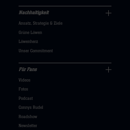
hier
Nachhaltigkeit
Nachhaltigkeit
Ansatz, Strategie & Ziele
Navigation
öffnen,
Grüne Löwen
dann
Löwenherz
klicken
Unser Commitment
sie
hier
Für Fans
Für
Videos
Fans
Navigation
Fotos
öffnen,
Podcast
dann
Connys Rudel
klicken
Roadshow
sie
Newsletter
hier