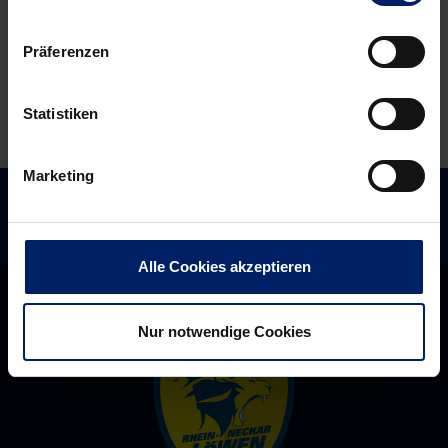
Maske
mit
ab
Uwe
Präferenzen
sofort
Gensheimer
bestellbar
Statistiken
Marketing
Alle Cookies akzeptieren
Nur notwendige Cookies