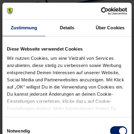
Zustimmung
Details
Über Cookies
Wenn du per E-Mail über Aktuelles aus der Löwenwelt
informiert werden willst, kannst du den Rhein-Neckar Löwen
Diese Webseite verwendet Cookies
Newsletter
hier abonnieren
.
Wir nutzen Cookies, um eine Vielzahl von Services
anzubieten, diese stetig zu verbessern sowie Werbung
Post
entsprechend Deinen Interessen auf unserer Website,
Alle News anzeigen
previous
newst
Social Media und Partnerwebsites anzuzeigen. Mit Klick
navigation
auf „OK“ willigst Du in die Verwendung von Cookies ein.
News:
News:
Du kannst jederzeit Änderungen an deinen Cookie-
Privater
Jetzt
Einstellungen vornehmen, klicke dazu auf Cookie-
Schutz
live:
Einstellungen ändern. Mehr Informationen findest Du
im
Löwen
außerdem in unserer
Datenschutzerklärung
.
Löwen-
Quiz-
Einwilligungsauswahl
Design:
Zeit
Notwendig