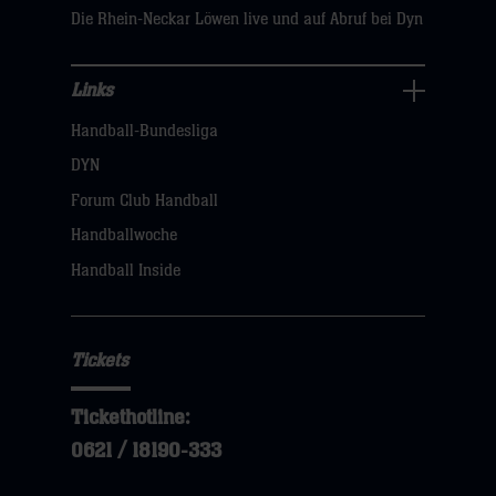
Die Rhein-Neckar Löwen live und auf Abruf bei Dyn
Links
Links
Handball-Bundesliga
Navigation
öffnen,
DYN
dann
Forum Club Handball
klicken
Handballwoche
sie
Handball Inside
hier
Tickets
Tickethotline:
0621 / 18190-333