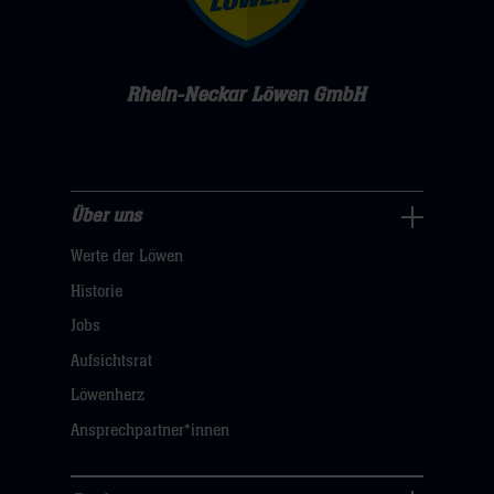
Rhein-Neckar Löwen GmbH
Über uns
Über
Werte der Löwen
uns
Navigation
Historie
öffnen,
Jobs
dann
Aufsichtsrat
klicken
Löwenherz
sie
Ansprechpartner*innen
hier