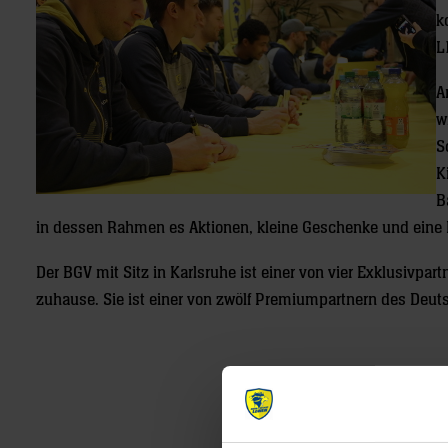
k
L
A
w
S
K
B
in dessen Rahmen es
Aktionen, kleine Geschenke und eine
Der BGV mit Sitz in Karlsruhe ist einer von vier Exklusivpar
zuhause. Sie ist einer von zwölf Premiumpartnern des Deu
Post
navigation