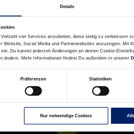
„Dritte
Löwen
Details
Saison,
sorgen
dritter
für
Titel
Samstagabend-
Cookies
–
Partystimmung
 Vielzahl von Services anzubieten, diese stetig zu verbessern
das
r Website, Social Media und Partnerwebsites anzuzeigen. Mit Kli
ein. Du kannst jederzeit Änderungen an deinen Cookie-Einstell
wäre
en ändern. Mehr Informationen findest Du außerdem in unserer
D
unglaublich“
Präferenzen
Statistiken
Nur notwendige Cookies
All