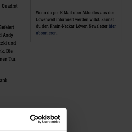
 Quadrat
Wenn du per E-Mail über Aktuelles aus der
Löwenwelt informiert werden willst, kannst
du den Rhein-Neckar Löwen Newsletter
hier
efeiert
abonnieren
.
nd Andy
tzki und
k. Die
nen Tür,
Bank