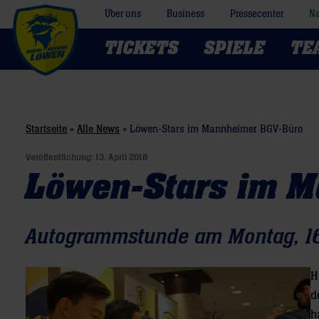
Über uns
Business
Pressecenter
Na
TICKETS
SPIELE
TE
Startseite
»
Alle News
»
Löwen-Stars im Mannheimer BGV-Büro
Veröffentlichung:
13. April 2018
Löwen-Stars im 
Autogrammstunde am Montag, 16.
H
d
h