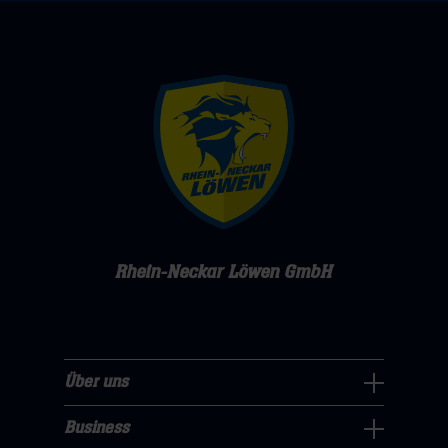
Rhein-Neckar Löwen GmbH
Über uns
Über
uns
Business
Pressecenter