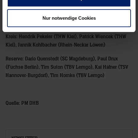
Semper (SC DHfK Leipzig)
Rechtsaußen: Tobias Reichmann (MT Melsungen), Patrick
Nur notwendige Cookies
Groetzki (Rhein-Neckar Löwen)
Kreis: Hendrik Pekeler (THW Kiel), Patrick Wiencek (THW
Kiel), Jannik Kohlbacher (Rhein-Neckar Löwen)
Reserve: Dario Quenstedt (SC Magdeburg), Paul Drux
(Füchse Berlin), Tim Suton (TBV Lemgo), Kai Häfner (TSV
Hannover-Burgdorf), Tim Hornke (TBV Lemgo)
Quelle: PM DHB