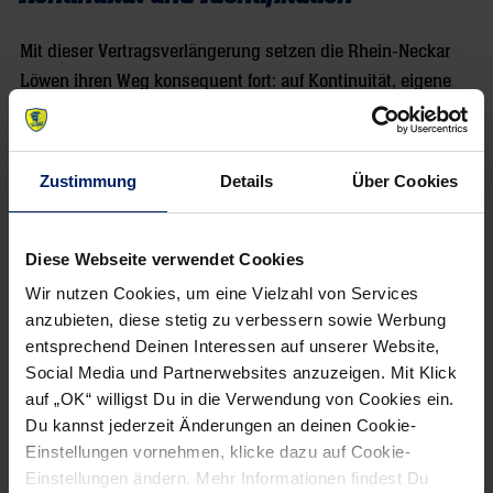
Mit dieser Vertragsverlängerung setzen die Rhein-Neckar
Löwen ihren Weg konsequent fort: auf Kontinuität, eigene
Talente und Identifikation mit dem Verein zu bauen. David
Späth ist das Paradebeispiel für diesen Weg – vom
Nachwuchs in Kronau und Östringen bis zum
Zustimmung
Details
Über Cookies
Nationaltorhüter.
Die Löwen-Fans dürfen sich also auch in den kommenden
Diese Webseite verwendet Cookies
Jahren auf die Paraden-Show von David Späth im gelben
Trikot freuen.
Wir nutzen Cookies, um eine Vielzahl von Services
anzubieten, diese stetig zu verbessern sowie Werbung
David Späth: Vom Nachwuchslöwen
entsprechend Deinen Interessen auf unserer Website,
Social Media und Partnerwebsites anzuzeigen. Mit Klick
zum Nationaltorhüter
auf „OK“ willigst Du in die Verwendung von Cookies ein.
Du kannst jederzeit Änderungen an deinen Cookie-
Geboren: 29. April 2002 in Kaiserslautern
Einstellungen vornehmen, klicke dazu auf Cookie-
Einstellungen ändern. Mehr Informationen findest Du