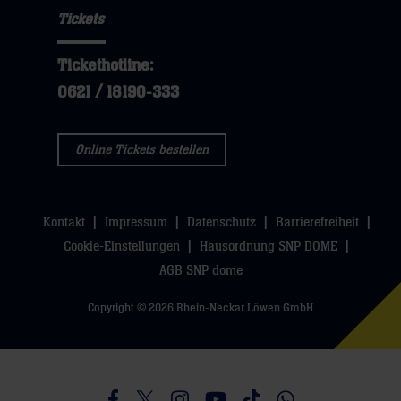
öffnen,
sie
Tickets
öffnen,
dann
hier
dann
klicken
Tickethotline:
klicken
sie
0621 / 18190-333
sie
hier
hier
Online Tickets bestellen
Kontakt
Impressum
Datenschutz
Barrierefreiheit
Cookie-Einstellungen
Hausordnung SNP DOME
AGB SNP dome
Copyright © 2026 Rhein-Neckar Löwen GmbH