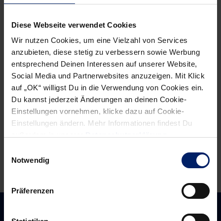
Post
Alle News anzeigen
previous
newst
navigation
Diese Webseite verwendet Cookies
News:
News:
Wir nutzen Cookies, um eine Vielzahl von Services
„Handball
Gruppensieg
anzubieten, diese stetig zu verbessern sowie Werbung
macht
praktisch
entsprechend Deinen Interessen auf unserer Website,
mich
verspielt
Social Media und Partnerwebsites anzuzeigen. Mit Klick
nicht
auf „OK“ willigst Du in die Verwendung von Cookies ein.
Du kannst jederzeit Änderungen an deinen Cookie-
mehr
Einstellungen vornehmen, klicke dazu auf Cookie-
glücklich“
Einstellungen ändern. Mehr Informationen findest Du
außerdem in unserer
Datenschutzerklärung
.
Einwilligungsauswahl
Notwendig
Präferenzen