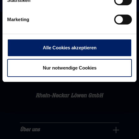
Statistiken
Marketing
Alle Cookies akzeptieren
Nur notwendige Cookies
Rhein-Neckar Löwen GmbH
Über uns
Über