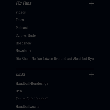
Für Fans
Für
Videos
Fans
Navigation
Fotos
öffnen,
Podcast
dann
Connys Rudel
klicken
Roadshow
sie
Newsletter
hier
Die Rhein-Neckar Löwen live und auf Abruf bei Dyn
Links
Links
Handball-Bundesliga
Navigation
öffnen,
DYN
dann
Forum Club Handball
klicken
Handballwoche