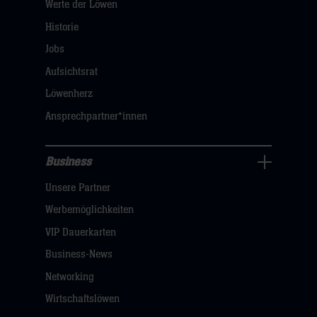
Werte der Löwen
uns
Navigation
Historie
öffnen,
Jobs
dann
Aufsichtsrat
klicken
Löwenherz
sie
Ansprechpartner*innen
hier
Business
Pressecenter
Unsere Partner
Navigation
öffnen,
Werbemöglichkeiten
dann
VIP Dauerkarten
klicken
Business-News
sie
Networking
hier
Wirtschaftslöwen