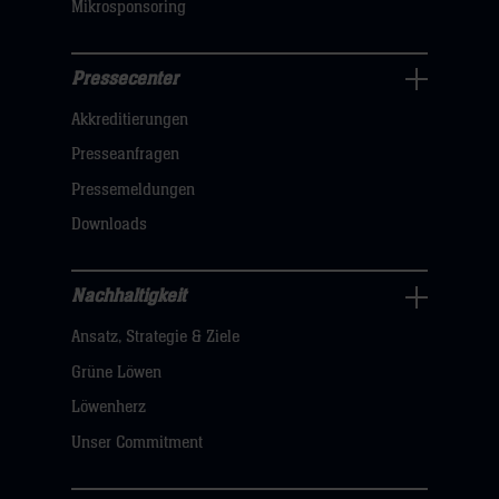
Mikrosponsoring
Pressecenter
Business
Akkreditierungen
Navigation
öffnen,
Presseanfragen
dann
Pressemeldungen
klicken
Downloads
sie
hier
Nachhaltigkeit
Nachhaltigkeit
Ansatz, Strategie & Ziele
Navigation
öffnen,
Grüne Löwen
dann
Löwenherz
klicken
Unser Commitment
sie
hier