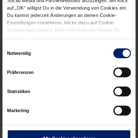
Social Media und Partnerwebsites anzuzeigen. Mit Klick
auf „OK“ willigst Du in die Verwendung von Cookies ein.
Wenn du per E-Mail über Aktuelles aus der Löwenwelt
Du kannst jederzeit Änderungen an deinen Cookie-
informiert werden willst, kannst du den Rhein-Neckar Löwen
Einstellungen vornehmen, klicke dazu auf Cookie-
Newsletter
hier abonnieren
.
Einstellungen ändern. Mehr Informationen findest Du
außerdem in unserer
Datenschutzerklärung
.
Einwilligungsauswahl
Post
Alle News anzeigen
Notwendig
previous
newst
navigation
News:
News:
Präferenzen
U19-
Der
Express
Löwen
rast
siebter
Statistiken
an
Euro-
Tabellenspitze
Streich
Marketing