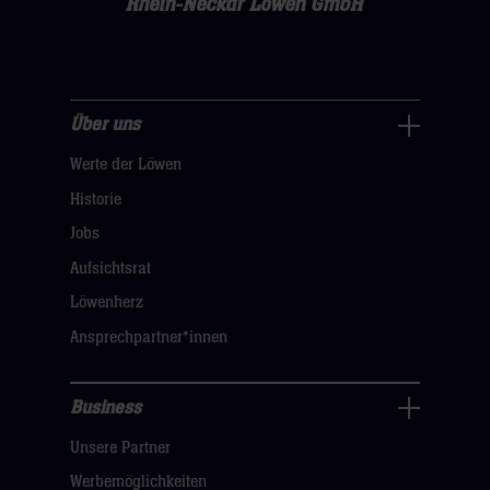
Rhein-Neckar Löwen GmbH
Über uns
Über
Werte der Löwen
uns
Navigation
Historie
öffnen,
Jobs
dann
Aufsichtsrat
klicken
Löwenherz
sie
Ansprechpartner*innen
hier
Business
Pressecenter
Unsere Partner
Navigation
öffnen,
Werbemöglichkeiten