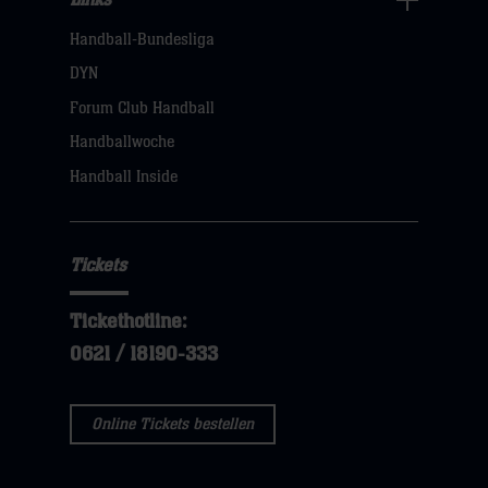
Links
Handball-Bundesliga
Navigation
öffnen,
DYN
dann
Forum Club Handball
klicken
Handballwoche
sie
Handball Inside
hier
Tickets
Tickethotline:
0621 / 18190-333
Online Tickets bestellen