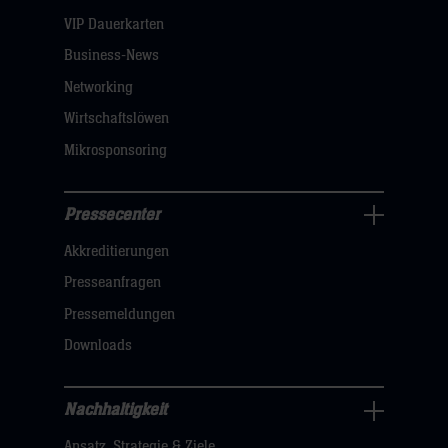
dann
VIP Dauerkarten
klicken
Business-News
sie
Networking
hier
Wirtschaftslöwen
Mikrosponsoring
Pressecenter
Business
Akkreditierungen
Navigation
öffnen,
Presseanfragen
dann
Pressemeldungen
klicken
Downloads
sie
hier
Nachhaltigkeit
Nachhaltigkeit
Ansatz, Strategie & Ziele