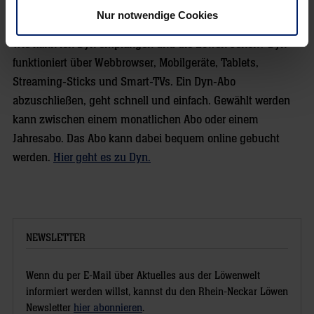
12,50€ monatlich.
Nur notwendige Cookies
Wie kann ich Dyn empfangen und die Löwen sehen? Dyn
funktioniert über Webbrowser, Mobilgeräte, Tablets,
Streaming-Sticks und Smart-TVs. Ein Dyn-Abo
abzuschließen, geht schnell und einfach. Gewählt werden
kann zwischen einem monatlichen Abo oder einem
Jahresabo. Das Abo kann dabei bequem online gebucht
werden.
Hier geht es zu Dyn.
NEWSLETTER
Wenn du per E-Mail über Aktuelles aus der Löwenwelt
informiert werden willst, kannst du den Rhein-Neckar Löwen
Newsletter
hier abonnieren
.