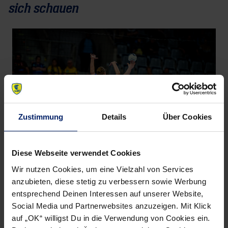
sich schauen
Zustimmung
Details
Über Cookies
Diese Webseite verwendet Cookies
Wir nutzen Cookies, um eine Vielzahl von Services
Juri Knorr hebt ab und passt den Ball.
anzubieten, diese stetig zu verbessern sowie Werbung
entsprechend Deinen Interessen auf unserer Website,
Nun gelte es, diesen letzten Eindruck von Sonntag zu
Social Media und Partnerwebsites anzuzeigen. Mit Klick
revidieren und gegen Erlangen möglichst über 60 Minuten
auf „OK“ willigst Du in die Verwendung von Cookies ein.
ein starkes Heimspiel hinzulegen. Fehlen wird dabei Juri