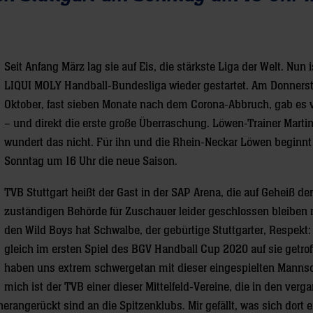
Seit Anfang März lag sie auf Eis, die stärkste Liga der Welt. Nun i
LIQUI MOLY Handball-Bundesliga wieder gestartet. Am Donnerst
Oktober, fast sieben Monate nach dem Corona-Abbruch, gab es v
– und direkt die erste große Überraschung. Löwen-Trainer Marti
wundert das nicht. Für ihn und die Rhein-Neckar Löwen beginn
Sonntag um 16 Uhr die neue Saison.
TVB Stuttgart heißt der Gast in der SAP Arena, die auf Geheiß der
zuständigen Behörde für Zuschauer leider geschlossen bleiben 
den Wild Boys hat Schwalbe, der gebürtige Stuttgarter, Respekt:
gleich im ersten Spiel des BGV Handball Cup 2020 auf sie getrof
haben uns extrem schwergetan mit dieser eingespielten Mannsc
mich ist der TVB einer dieser Mittelfeld-Vereine, die in den ver
rangerückt sind an die Spitzenklubs. Mir gefällt, was sich dort e