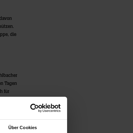
 davon
hützen.
ppe, die
ohlbacher
ten Tagen
h für
Das
nsive:
Über Cookies
“ Zeit,