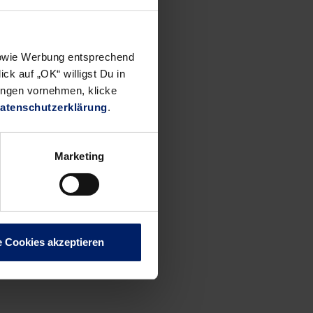
den Eulen
en aus
 sowie Werbung entsprechend
ck auf „OK“ willigst Du in
en hätte
ungen vornehmen, klicke
uten lang
atenschutzerklärung
.
bereitet
derheiten
Marketing
e Cookies akzeptieren