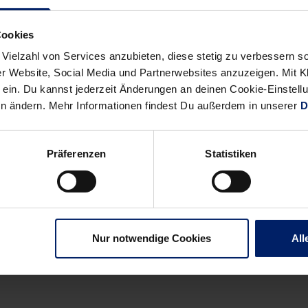
s zwei Tage später mit dem ersten Gastspiel der Liga-Saison bei 
 schwächere Teams sogar zuhause stolpern kann, wissen die Löw
Cookies
ten Spielen der aktuellen Saison.
 Vielzahl von Services anzubieten, diese stetig zu verbessern
r Website, Social Media und Partnerwebsites anzuzeigen. Mit Kli
 Topteam Magdeburg am Donnerstag eine 27:31-Niederlage. Mind
ein. Du kannst jederzeit Änderungen an deinen Cookie-Einstell
kbar knapp 25:26. Und Aufsteiger Coburg agierte in Lemgo 40 Min
en ändern. Mehr Informationen findest Du außerdem in unserer
D
rspricht: „Wir wissen, was auf uns zukommt. Wir werden gut vor
 unterschätzen. In einer Saison wie der jetzigen mit ihren Beson
ngen rechnen.“
Präferenzen
Statistiken
Alle News anzeigen
previous
newst
Nur notwendige Cookies
All
News:
News:
Reizvolle
Nach
Lose
sieben
für
Monaten