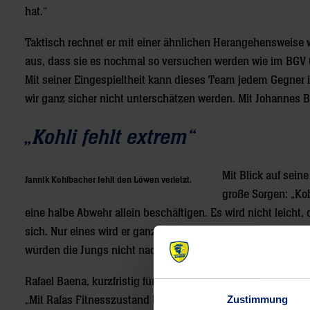
hat.“
Taktisch rechnet er mit einer ähnlichen Herangehensweise 
aus, dass sie es nochmal so versuchen werden wie im BGV
Mit seiner Eingespieltheit kann dieses Team jedem Gegner i
wir ganz sicher nicht unterschätzen werden. Mit Johannes B
„Kohli fehlt extrem“
Mit Blick auf sei
Jannik Kohlbacher fehlt den Löwen verletzt.
große Sorgen: „Ko
eine halbe Abwehr allein beschäftigen. Es wird nicht leicht, 
sich. Nur eines wird er ganz sicher nicht machen: „Unser An
würden die Jungs nicht nachvollziehen können. Für so etwas 
Rafael Baena, kurzfristig für die Mammutaufgabe am Kreis nac
Zustimmung
„Mit Rafas Fitnesszustand bin ich zufrieden. Er ist extrem on