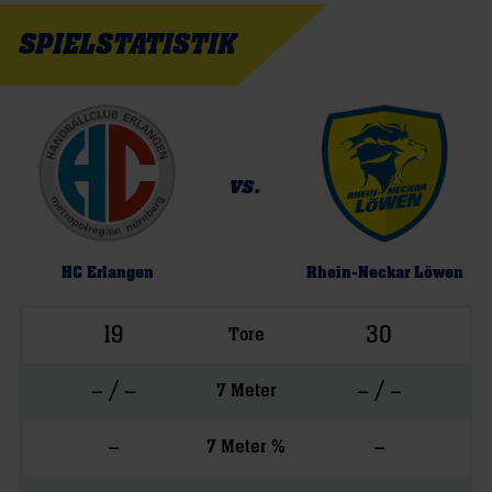
SPIELSTATISTIK
vs.
HC Erlangen
Rhein-Neckar Löwen
19
30
Tore
– / –
– / –
7 Meter
–
–
7 Meter %