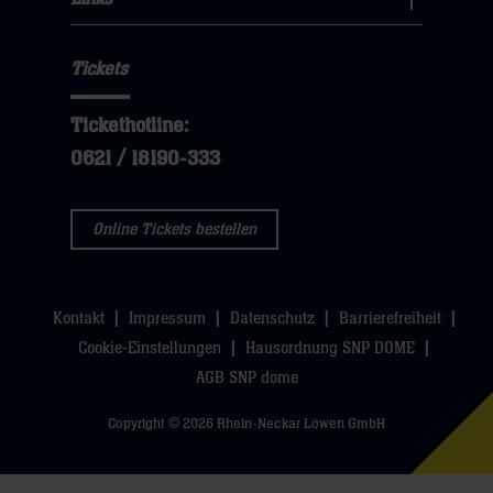
sie
Links
Navigation
klicken
hier
Navigation
öffnen,
sie
Tickets
öffnen,
dann
hier
dann
klicken
Tickethotline:
klicken
sie
0621 / 18190-333
sie
hier
hier
Online Tickets bestellen
Kontakt
Impressum
Datenschutz
Barrierefreiheit
Cookie-Einstellungen
Hausordnung SNP DOME
AGB SNP dome
Copyright © 2026 Rhein-Neckar Löwen GmbH