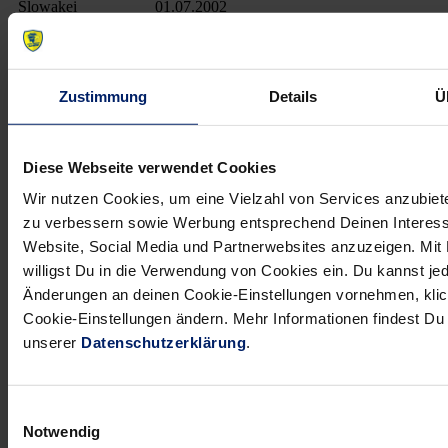
Slowakei
01.07.2002
23
Bastian Rutschmann
Zustimmung
Details
Ü
Position
Geburtsdatum
Größe in cm
Torwart
30.12.1982
195 cm
Nationalität
Im Verein seit
Diese Webseite verwendet Cookies
Deutschland
01.07.2014
Wir nutzen Cookies, um eine Vielzahl von Services anzubiete
zu verbessern sowie Werbung entsprechend Deinen Interess
4
Ulrich Schuppler
Website, Social Media und Partnerwebsites anzuzeigen. Mit 
willigst Du in die Verwendung von Cookies ein. Du kannst jed
Position
Geburtsdatum
Größe in cm
Änderungen an deinen Cookie-Einstellungen vornehmen, klic
Rückraum Links
23.05.1966
198 cm
Cookie-Einstellungen ändern. Mehr Informationen findest D
unserer
Datenschutzerklärung
.
Nationalität
Im Verein seit
Deutschland
01.07.2002
6
Einwilligungsauswahl
Matthias Rohr
Notwendig