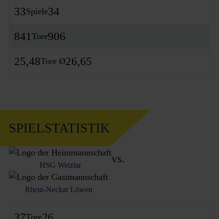
33
34
Spiele
841
906
Tore
25,48
26,65
Tore Ø
SPIELSTATISTIK
vs.
HSG Wetzlar
Rhein-Neckar Löwen
37
26
Tore