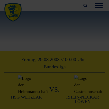
Suchfeld öffnen
Navig
HSG
Wetzlar
–
Rhein-
Neckar
Löwen
(29.08.2003)
Freitag, 29.08.2003 // 00:00 Uhr -
Bundesliga
VS.
HSG WETZLAR
RHEIN-NECKAR
LÖWEN