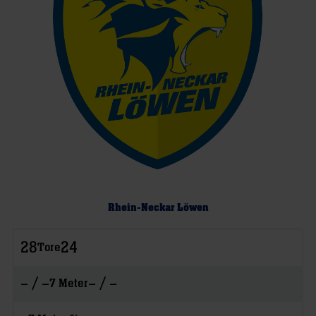
Rhein-Neckar Löwen
28
24
Tore
– / –
– / –
7 Meter