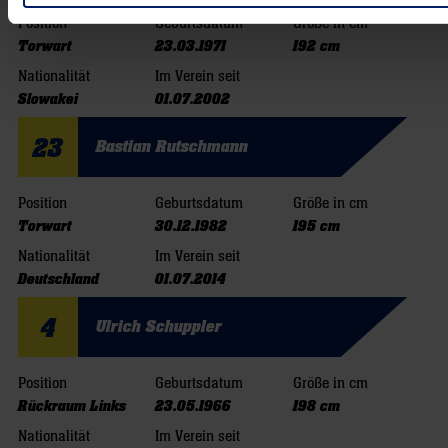
Position
Geburtsdatum
Größe in cm
Torwart
23.03.1971
192 cm
Nationalität
Im Verein seit
Slowakei
01.07.2002
23
Bastian Rutschmann
Position
Geburtsdatum
Größe in cm
Torwart
30.12.1982
195 cm
Nationalität
Im Verein seit
Deutschland
01.07.2014
4
Ulrich Schuppler
Position
Geburtsdatum
Größe in cm
Rückraum Links
23.05.1966
198 cm
Nationalität
Im Verein seit