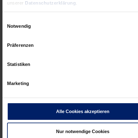
unserer
Datenschutzerklärung
.
1
Guðmundur Hrafnkelsson
Einwilligungsauswahl
Notwendig
Position
Geburtsdatum
Größe in cm
Torwart
25.01.1965
cm
Präferenzen
Nationalität
Im Verein seit
Island
01.07.2003
Statistiken
12
Andrej Lavrov
Marketing
Position
Geburtsdatum
Größe in cm
Torwart
26.03.1962
200 cm
Nationalität
Im Verein seit
Alle Cookies akzeptieren
Russland
01.03.2004
12
Maroš Kolpak
Nur notwendige Cookies