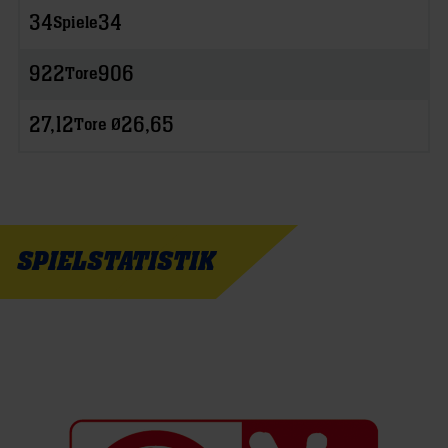
34
34
Spiele
922
906
Tore
27,12
26,65
Tore Ø
SPIELSTATISTIK