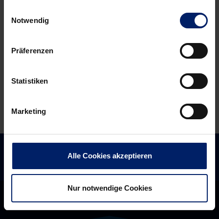
starten
vor
Einwilligungsauswahl
im
dem
Notwendig
August
ersten
beim
Bundesligaspiel
Präferenzen
4
im
Clubs
Jahr
Statistiken
Tournament
2017
in
Gummersbach
Marketing
Alle Cookies akzeptieren
Nur notwendige Cookies