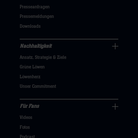
öffnen,
Presseanfragen
dann
Pressemeldungen
klicken
Downloads
sie
hier
Nachhaltigkeit
Nachhaltigkeit
Ansatz, Strategie & Ziele
Navigation
öffnen,
Grüne Löwen
dann
Löwenherz
klicken
Unser Commitment
sie
hier
Für Fans
Für
Videos
Fans
Navigation
Fotos
öffnen,
Podcast