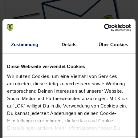
Zustimmung
Details
Über Cookies
Diese Webseite verwendet Cookies
Wenn du per E-Mail über Aktuelles aus der Löwenwelt
Wir nutzen Cookies, um eine Vielzahl von Services
informiert werden willst, kannst du den Rhein-Neckar Löwen
Newsletter
hier abonnieren
.
anzubieten, diese stetig zu verbessern sowie Werbung
entsprechend Deinen Interessen auf unserer Website,
Social Media und Partnerwebsites anzuzeigen. Mit Klick
auf „OK“ willigst Du in die Verwendung von Cookies ein.
Post
Alle News anzeigen
Du kannst jederzeit Änderungen an deinen Cookie-
previous
newst
navigation
Einstellungen vornehmen, klicke dazu auf Cookie-
News:
News:
Einstellungen ändern. Mehr Informationen findest Du
Löwen
Löwen
außerdem in unserer
Datenschutzerklärung
.