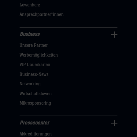
klicken
Löwenherz
sie
Ansprechpartner*innen
hier
Business
Pressecenter
Unsere Partner
Navigation
öffnen,
Werbemöglichkeiten
dann
VIP Dauerkarten
klicken
Business-News
sie
Networking
hier
Wirtschaftslöwen
Mikrosponsoring
Pressecenter
Business
Akkreditierungen
Navigation