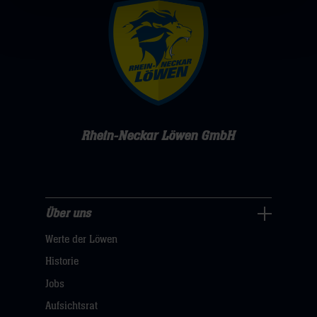
Rhein-Neckar Löwen GmbH
Über uns
Über
Werte der Löwen
uns
Navigation
Historie
öffnen,
Jobs
dann
Aufsichtsrat