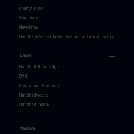
dann
Connys Rudel
klicken
Roadshow
sie
Newsletter
hier
Die Rhein-Neckar Löwen live und auf Abruf bei Dyn
Links
Links
Handball-Bundesliga
Navigation
öffnen,
DYN
dann
Forum Club Handball
klicken
Handballwoche
sie
Handball Inside
hier
Tickets