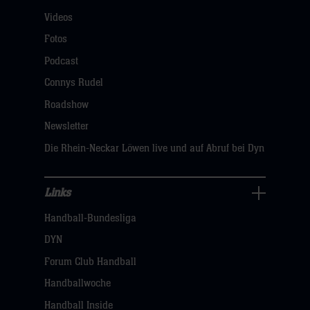
Für
Videos
Fans
Navigation
Fotos
öffnen,
Podcast
dann
Connys Rudel
klicken
Roadshow
sie
Newsletter
hier
Die Rhein-Neckar Löwen live und auf Abruf bei Dyn
Links
Links
Handball-Bundesliga
Navigation
öffnen,
DYN
dann
Forum Club Handball
klicken
Handballwoche
sie
Handball Inside