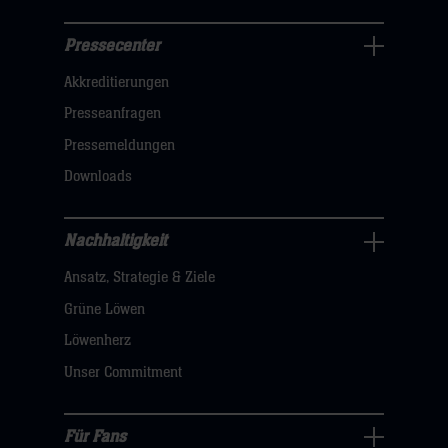
Pressecenter
Business
Akkreditierungen
Navigation
öffnen,
Presseanfragen
dann
Pressemeldungen
klicken
Downloads
sie
hier
Nachhaltigkeit
Nachhaltigkeit
Ansatz, Strategie & Ziele
Navigation
öffnen,
Grüne Löwen
dann
Löwenherz
klicken
Unser Commitment
sie
hier
Für Fans