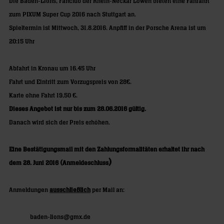
Die Baden-Lions, Fanclub der Rhein-Neckar Löwen bieten eine Fanfahrt
zum PIXUM Super Cup 2016 nach
Stuttgart
an.
Spieltermin ist Mittwoch,
31.8.2016.
Anpfiff in der Porsche Arena ist um
20:15 Uhr
Abfahrt in
Kronau
um 16.45 Uhr
Fahrt und Eintritt zum Vorzugspreis von 28€.
Karte ohne Fahrt 19,50 €.
Dieses Angebot ist nur bis zum
28.06.2016
gültig.
Danach wird sich der Preis erhöhen.
Eine Bestätigungsmail mit den Zahlungsformalitäten erhaltet ihr nach
)
dem
28. Juni 2016
(
Anmeldeschluss
Anmeldungen
ausschließlich
per Mail an:
baden-lions@gmx.de