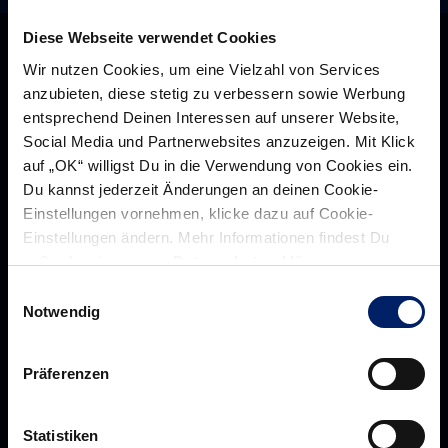
Diese Webseite verwendet Cookies
Wir nutzen Cookies, um eine Vielzahl von Services
anzubieten, diese stetig zu verbessern sowie Werbung
entsprechend Deinen Interessen auf unserer Website,
Social Media und Partnerwebsites anzuzeigen. Mit Klick
auf „OK“ willigst Du in die Verwendung von Cookies ein.
Du kannst jederzeit Änderungen an deinen Cookie-
Einstellungen vornehmen, klicke dazu auf Cookie-
Einstellungen ändern. Mehr Informationen findest Du
außerdem in unserer
Datenschutzerklärung
.
Rhein-Neckar Löwen GmbH
Einwilligungsauswahl
Notwendig
Präferenzen
Über uns
Über
Werte der Löwen
uns
Statistiken