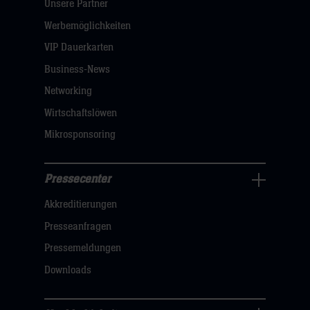
Unsere Partner
Navigation
öffnen,
Werbemöglichkeiten
dann
VIP Dauerkarten
klicken
Business-News
sie
Networking
hier
Wirtschaftslöwen
Mikrosponsoring
Pressecenter
Business
Akkreditierungen
Navigation
öffnen,
Presseanfragen
dann
Pressemeldungen
klicken
Downloads
sie
hier