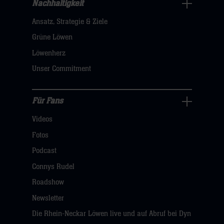
Nachhaltigkeit
Nachhaltigkeit
Ansatz, Strategie & Ziele
Navigation
öffnen,
Grüne Löwen
dann
Löwenherz
klicken
Unser Commitment
sie
hier
Für Fans
Für
Videos
Fans
Navigation
Fotos
öffnen,
Podcast
dann
Connys Rudel
klicken
Roadshow
sie
Newsletter
hier
Die Rhein-Neckar Löwen live und auf Abruf bei Dyn