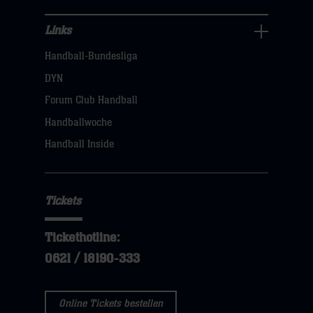
Links
Links
Handball-Bundesliga
Navigation
öffnen,
DYN
dann
Forum Club Handball
klicken
Handballwoche
sie
Handball Inside
hier
Tickets
Tickethotline:
0621 / 18190-333
Online Tickets bestellen