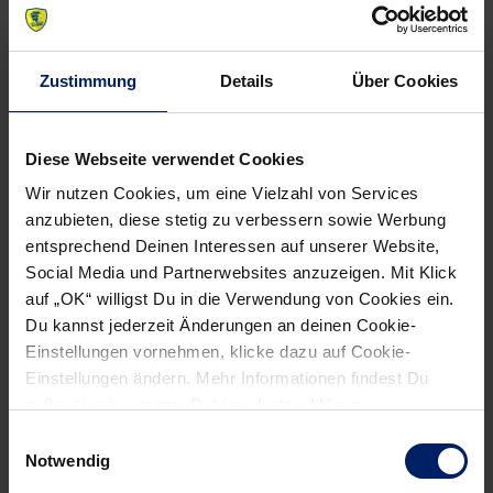
Guardiola 2, Prodanovic 2, Gedeón Guardiola 2, Groetzki 1,
Myrhol 1.
Zustimmung
Details
Über Cookies
Diese Webseite verwendet Cookies
Wir nutzen Cookies, um eine Vielzahl von Services
anzubieten, diese stetig zu verbessern sowie Werbung
entsprechend Deinen Interessen auf unserer Website,
NEWSLETTER
Social Media und Partnerwebsites anzuzeigen. Mit Klick
auf „OK“ willigst Du in die Verwendung von Cookies ein.
Du kannst jederzeit Änderungen an deinen Cookie-
Einstellungen vornehmen, klicke dazu auf Cookie-
Einstellungen ändern. Mehr Informationen findest Du
außerdem in unserer
Datenschutzerklärung
.
Einwilligungsauswahl
Notwendig