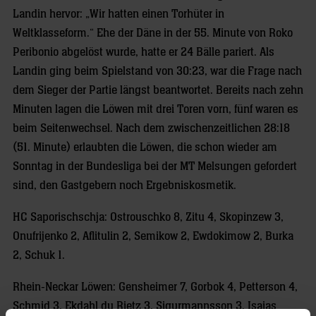
Landin hervor: „Wir hatten einen Torhüter in
Weltklasseform.“ Ehe der Däne in der 55. Minute von Roko
Peribonio abgelöst wurde, hatte er 24 Bälle pariert. Als
Landin ging beim Spielstand von 30:23, war die Frage nach
dem Sieger der Partie längst beantwortet. Bereits nach zehn
Minuten lagen die Löwen mit drei Toren vorn, fünf waren es
beim Seitenwechsel. Nach dem zwischenzeitlichen 28:18
(51. Minute) erlaubten die Löwen, die schon wieder am
Sonntag in der Bundesliga bei der MT Melsungen gefordert
sind, den Gastgebern noch Ergebniskosmetik.
HC Saporischschja: Ostrouschko 8, Zitu 4, Skopinzew 3,
Onufrijenko 2, Aflitulin 2, Semikow 2, Ewdokimow 2, Burka
2, Schuk 1.
Rhein-Neckar Löwen: Gensheimer 7, Gorbok 4, Petterson 4,
Schmid 3, Ekdahl du Rietz 3, Sigurmannsson 3, Isaias