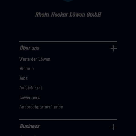
Rhein-Neckar Löwen GmbH
Über uns
Über
Werte der Löwen
uns
Navigation
Historie
öffnen,
Jobs
dann
Aufsichtsrat
klicken
Löwenherz
sie
Ansprechpartner*innen
hier
Business
Pressecenter